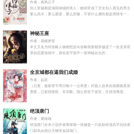
作者：南风公子
别人穿越都是倾国倾城的美人，她却穿成了丑女别人遇见的男主
要么高冷，要么霸道，要么邪魅，不管什么属性都是用情专一...
神秘王座
作者：昼眠梦君
本文又名为何攻略人物都想反向攻略我唐都穿越进了一款克系背
景的恋爱游戏中，身份是宇宙中一座神秘丛生的...
全京城都在逼我们成婚
作者：起跃
（日更，最新章节周日晚十一点再更）封面人设来自疏楼曲星辰
墨夜，已获得授权，非买断。国公府世子裴安，生得清隽儒...
绝顶唐门
作者：果味喵
绝顶唐门全本小说作者果味喵一块键盘一只鼠标绝顶高手玩转唐
门副本pk擂台天梯宋金战场门...