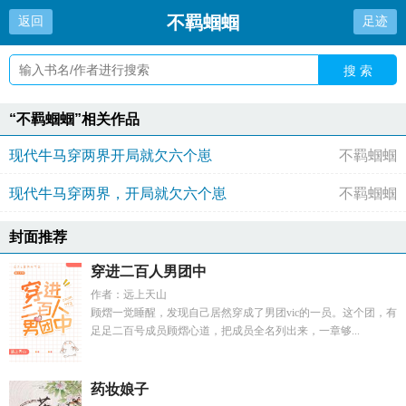
不羁蝈蝈
返回
足迹
搜 索
“不羁蝈蝈”相关作品
现代牛马穿两界开局就欠六个崽
不羁蝈蝈
现代牛马穿两界，开局就欠六个崽
不羁蝈蝈
封面推荐
穿进二百人男团中
作者：远上天山
顾熠一觉睡醒，发现自己居然穿成了男团vic的一员。这个团，有
足足二百号成员顾熠心道，把成员全名列出来，一章够...
药妆娘子