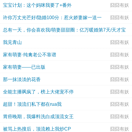
宝宝计划：这个妈咪我要了+番外
囧囧有妖
许你万丈光芒好/隐婚100分：惹火娇妻嫁一送一
囧囧有妖
总有一天，你会喜欢我/萌妻甜甜圈：亿万暖婚第7天/天才宝
我见青山
囧囧有妖
宝：这个总裁，我要了！
囧囧有妖
家有萌妻·纯禽老公不靠谱
囧囧有妖
家有萌妻——已出版
囧囧有妖
那一抹淡淡的花香
囧囧有妖
全能主播飒疯了，榜上大佬宠不停
囧囧有妖
超甜！顶流们私下都在rua我
囧囧有妖
胃癌晚期，我爆料洗白成顶流女王
囧囧有妖
被骂上热搜后，顶流赖上我炒CP
囧囧有妖