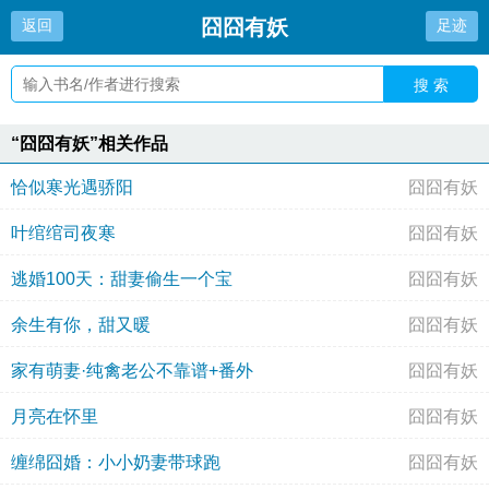
囧囧有妖
返回
足迹
搜 索
“囧囧有妖”相关作品
恰似寒光遇骄阳
囧囧有妖
叶绾绾司夜寒
囧囧有妖
逃婚100天：甜妻偷生一个宝
囧囧有妖
余生有你，甜又暖
囧囧有妖
家有萌妻·纯禽老公不靠谱+番外
囧囧有妖
月亮在怀里
囧囧有妖
缠绵囧婚：小小奶妻带球跑
囧囧有妖