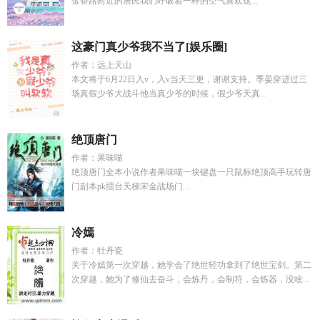
金香路附近的居民我们呼吸着一样的空气喜欢这...
这豪门真少爷我不当了[娱乐圈]
作者：远上天山
本文将于6月22日入v，入v当天三更，谢谢支持。季晏穿进过三
场真假少爷大战斗他当真少爷的时候，假少爷天真...
绝顶唐门
作者：果味喵
绝顶唐门全本小说作者果味喵一块键盘一只鼠标绝顶高手玩转唐
门副本pk擂台天梯宋金战场门...
冷嫣
作者：牡丹瓷
关于冷嫣第一次穿越，她学会了绝世轻功拿到了绝世宝剑。第二
次穿越，她为了修仙去奋斗，会炼丹，会制符，会炼器，没啥...