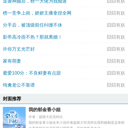
逆袭神颜后，榜一大佬为我痴迷
囧囧有妖
榜一竞争上岗，娇娇主播拿捏全网
囧囧有妖
分手后，被顶级前任纠缠不休
囧囧有妖
影帝高冷捂不热？那就离婚！
囧囧有妖
许你万丈光芒好
囧囧有妖
家有萌妻
囧囧有妖
蜜爱100分：不良鲜妻有点甜
囧囧有妖
纯禽老公不靠谱
囧囧有妖
封面推荐
我的郁金香小姐
作者：超级大坦克科比
我的郁金香小姐全本小说作者超级大坦克科比我和她都是这条郁