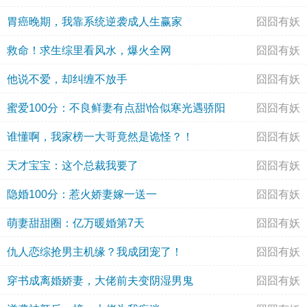
胃癌晚期，我靠系统逆袭成人生赢家
囧囧有妖
救命！求生综里看风水，爆火全网
囧囧有妖
他说不爱，却纠缠不放手
囧囧有妖
蜜爱100分：不良鲜妻有点甜\恰似寒光遇骄阳
囧囧有妖
谁懂啊，我家榜一大哥竟然是诡怪？！
囧囧有妖
天才宝宝：这个总裁我要了
囧囧有妖
隐婚100分：惹火娇妻嫁一送一
囧囧有妖
萌妻甜甜圈：亿万暖婚第7天
囧囧有妖
仇人恋综抢男主机缘？我成团宠了！
囧囧有妖
穿书成离婚娇妻，大佬前夫变阴湿男鬼
囧囧有妖