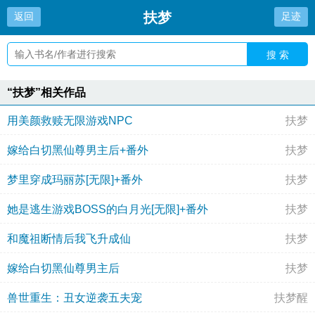
扶梦
返回
足迹
搜 索
“扶梦”相关作品
用美颜救赎无限游戏NPC
扶梦
嫁给白切黑仙尊男主后+番外
扶梦
梦里穿成玛丽苏[无限]+番外
扶梦
她是逃生游戏BOSS的白月光[无限]+番外
扶梦
和魔祖断情后我飞升成仙
扶梦
嫁给白切黑仙尊男主后
扶梦
兽世重生：丑女逆袭五夫宠
扶梦醒