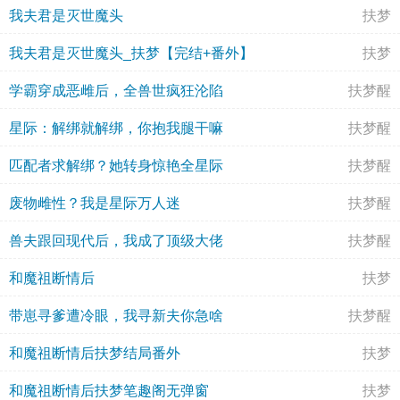
我夫君是灭世魔头
扶梦
我夫君是灭世魔头_扶梦【完结+番外】
扶梦
学霸穿成恶雌后，全兽世疯狂沦陷
扶梦醒
星际：解绑就解绑，你抱我腿干嘛
扶梦醒
匹配者求解绑？她转身惊艳全星际
扶梦醒
废物雌性？我是星际万人迷
扶梦醒
兽夫跟回现代后，我成了顶级大佬
扶梦醒
和魔祖断情后
扶梦
带崽寻爹遭冷眼，我寻新夫你急啥
扶梦醒
和魔祖断情后扶梦结局番外
扶梦
和魔祖断情后扶梦笔趣阁无弹窗
扶梦