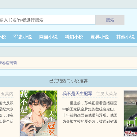
搜索
小说
军史小说
网游小说
科幻小说
灵异小说
其他小说
青春痘玛莉
已完结热门小说推荐
家，爹不疼娘不爱的高三学生。强势的爸，冷漠的妈，处处争宠的弟，默默无闻的他。
金玉其内
我不是天生冠军
亡灵大菜菜
[竞技]
鸷大反派
重生前，苏屿正看着直播画面
是纪大少
中的国家队金牌短跑教练裴定山。
落，却在
十年前的画面在他眼前浮现。他因
却是个活
为参加学校的夏令营，被送到省田
，除了美
径队参训。那时还是省队助理教练
的偏爱招
的裴定山挑中了他。苏屿？你很有