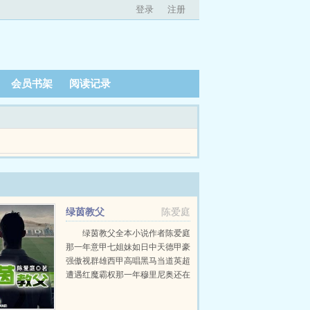
登录
注册
会员书架
阅读记录
不过好在，江叶发现这里文化缺失，前世的名作，
绿茵教父
陈爱庭
绿茵教父全本小说作者陈爱庭
那一年意甲七姐妹如日中天德甲豪
强傲视群雄西甲高唱黑马当道英超
遭遇红魔霸权那一年穆里尼奥还在
巴塞罗那当助教这一份很有前途的
工作博斯克还在卡斯蒂亚带二队偶