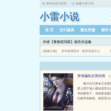
将本站设为首页
收藏小雷小说
小雷小说
首 页
玄幻修真
重生穿越
都市
作者【青春痘玛莉】相关作品集
[其他小说]
高考被撞昏迷，醒来我成文坛
领袖
一觉醒来，江叶穿越平行世界，成为了一个留守在
影视剧，歌曲等等少了大半。…gZvw...
穿成偏执反派的病
美人后
晚10点日更★又名阴
爱上我宁城人都知道景沅
爷的眼珠子，虽然家道败
纪家呼风唤雨。然而景沅
脱脱的病秧子，一碰就碎
貌一无是处。纪晏对景沅