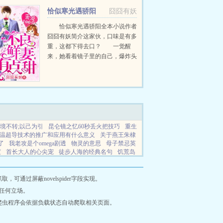
尔客串一下...
恰似寒光遇骄阳
囧囧有妖
恰似寒光遇骄阳全本小说作者
囧囧有妖简介这家伙，口味是有多
重，这都下得去口？ 一觉醒
来，她看着镜子里的自己，爆炸头
血腥纹身脸化得像鬼，多看一秒都
辣眼睛。 重生前，她另有所
爱，一心逃离，与...
境不转;以己为引
昆仑镜之忆60秒丢火把技巧
重生
温超导技术的推广和应用有什么意义
关于燕王朱棣
了
我老攻是个omega剧透
物灵的意思
母子禁忌英
度
首长大人的心尖宠
徒步人海的经典名句
饥荒岛
上班吗
饥荒海岛视频
花月正春风电影免费播放
美漫全文免费阅读软件
猎荒者电影免费观看
回到
文学
学海书阁
星空小说
幽梦书屋
初晓小说
暖
通过屏蔽novelspider字段实现。
阁
朝夕文学
思语书屋
风行小说
山海书阁
童心
任何立场。
风吟阅读
青山书阁
Key小说
锦科书阁
幽梦书
爬虫程序会依据负载状态自动爬取相关页面。