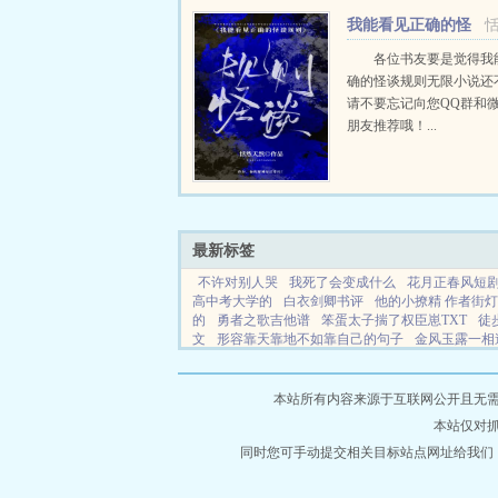
来许多人的嫉妒。纪晏...
我能看见正确的怪
谈规则[无限]
各位书友要是觉得我
确的怪谈规则无限小说还
请不要忘记向您QQ群和
朋友推荐哦！...
最新标签
不许对别人哭
我死了会变成什么
花月正春风短
高中考大学的
白衣剑卿书评
他的小撩精 作者街
的
勇者之歌吉他谱
笨蛋太子揣了权臣崽TXT
徒
文
形容靠天靠地不如靠自己的句子
金风玉露一相
屿一共几个岛
魔法少女不会堕落才怪 无序anarqi
风吟是什么意思
一匹马打一字谜底答案
新民间老
大明朱棣
墨韵阅读
锦科书阁
精密推文
墨墨书
本站所有内容来源于互联网公开且无需登录
阳阅读
云舒书院
空境书屋
刻墨小说
碧海文学
本站仅对
书阁
清风书阁
墨渊书院
墨印书院
晨露书阁
屋
琉璃书屋
同时您可手动提交相关目标站点网址给我们
云章书屋
朝夕文学
夕象文学
来