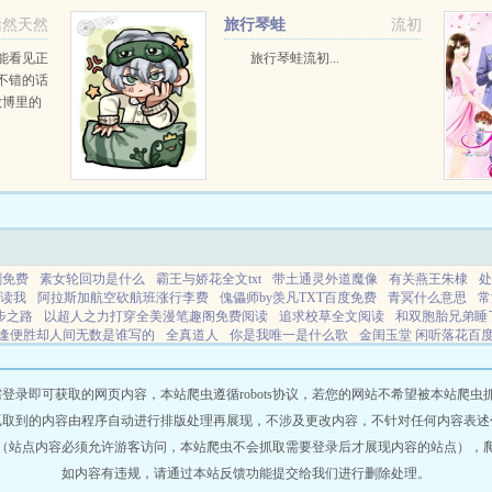
天赋，愿意跟我...
恬然天然
旅行琴蛙
流初
能看见正
旅行琴蛙流初...
不错的话
微博里的
剧免费
素女轮回功是什么
霸王与娇花全文txt
带土通灵外道魔像
有关燕王朱棣
处
灯读我
阿拉斯加航空砍航班涨行李费
傀儡师by羡凡TXT百度免费
青冥什么意思
常
步之路
以超人之力打穿全美漫笔趣阁免费阅读
追求校草全文阅读
和双胞胎兄弟睡
逢便胜却人间无数是谁写的
全真道人
你是我唯一是什么歌
金闺玉堂 闲听落花百
户外大秀
新民间非营利组织会计制度
追到校草后发现追错了人
信合星期六星期天
8门
花月正春风 电视剧
校草追校花的
阿娇今天投胎了吗?txt
以超人之力打穿全
屋
云章书屋
幻羽阅读
开图书阁
幻梦书屋
阔海书院
金震小说
青石书阁
书悦
即可获取的网页内容，本站爬虫遵循robots协议，若您的网站不希望被本站爬虫抓取，可
竹简阅读
科韵阅读
雨渡书阁
星辉书院
星阅书屋
童心书阁
金穗书屋
九歌书
抓取到的内容由程序自动进行排版处理再展现，不涉及更改内容，不针对任何内容表述
开图书阁
幻羽阅读
林梦小说
空语书屋
漫语书屋
白鹭阅读
雅韵书阁
思源书阁
（站点内容必须允许游客访问，本站爬虫不会抓取需要登录后才展现内容的站点），
音文学
阔海书院
开光推文
精密推文
幻梦书屋
如内容有违规，请通过本站反馈功能提交给我们进行删除处理。