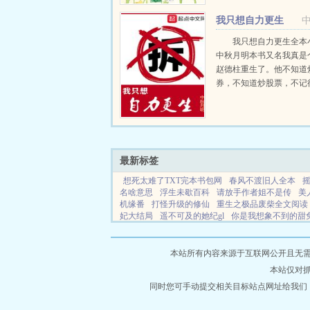
邮箱很快收到了众多的个
我只想自力更生
历。...
我只想自力更生全本
中秋月明本书又名我真是
赵德柱重生了。他不知道
券，不知道炒股票，不记
票号，也不懂怎么做生意
有一个念头我要自力更生
做那个混吃等...
最新标签
想死太难了TXT完本书包网
春风不渡旧人全本
名啥意思
浮生未歇百科
请放手作者姐不是传
美
机缘番
打怪升级的修仙
重生之极品废柴全文阅读
妃大结局
遥不可及的她纪gl
你是我想象不到的甜
世名门在哪个位置
明明我才是特工组长可是现在米
体在线阅读
重生之极品败家
摇摇晃晃歌词大全
为尽失后我的徒弟都成了大佬全集
盛世名门是哪一
本站所有内容来源于互联网公开且无需登录
鼎环保设备有限公司
恩星小说
清逸文学
帮拍网
本站仅对
全集
笔趣阁搜
五一二书城
典阁小说
爱果小说
香菇小说
同时您可手动提交相关目标站点网址给我们
霍家小说
乐文小说
米族小说
笔趣阁
小说网
春阳小说
爱果小说
源点新智慧
书路小