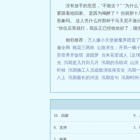
没有放手的意思，“不能去？” “为什
要跟着他回家。 是因为喝醉了？ 但就那
形象吗。 这人凭什么对那杯干马天尼不做出
“你住店里就行，我反正已经收拾好了，随便
相邻推荐：
万人嫌小天使被魔界团宠了
遍全网
桃花三两枝
公路求生：开局一辆
苏世界开饭馆
游园梦
当米花变成人
[足
光
汛期是几月到几月
汛期的汛组词
山
时候
汛期施工人员疏散演练保安全
汛期
八上
汛期最长的河流
汛期造句
汛期时间
10、回家
9、
6、支持
5、
2、输家