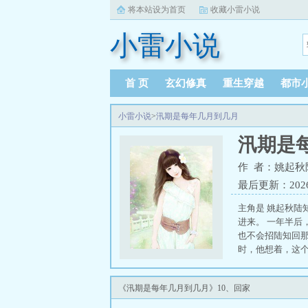
将本站设为首页
收藏小雷小说
小雷小说
首 页
玄幻修真
重生穿越
都市
小雷小说
>
汛期是每年几月到几月
汛期是
作 者：姚起秋
最后更新：2026-0
主角是 姚起秋陆
进来。 一年半后
也不会招陆知回那
时，他想着，这个
谈恋爱更不容易。
会回家的，方听询
《汛期是每年几月到几月》10、回家