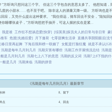
么？”方听询只想问这三个字。 但这三个字包含的意思太多了。 他想知道
十几度的小甜水……也不至于吧。 除非这人的酒量又降一级。 方听询也是
回应，又凭什么提出这种要求。 “我住得远，骑车回去不安全，”陆知回的
你睡哪张桌子，”方听询想把手抽开，可这人握的实在是紧...
我是谁
工作狂不想谈恋爱[快穿]
[综英美]探员夫人的日常与非日常
豪
小推车
危渡[先婚后爱]
月下逢荷
七零甜爽生活录
直播共享阴阳眼后[玄学
球]春日里再起舞
下海后我和榜一联姻了
女配是打脸狂魔
就是不承认[GB
洪
汛期是每年几月到几月
汛期灾害有哪些
汛期工作开展情况总结
汛期
一般是几月到几月
汛期七上八下的意思
汛期的反义词
汛期7上8下指的
一般是几月
汛期来临
汛期的拼音
《汛期是每年几月到几月》最新章节
水杯
8、留下
终点
4、回去