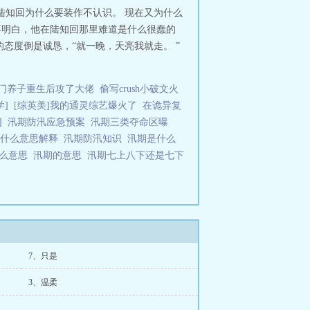
，陆知回为什么要装作不认识。 现在又为什么
不明白，他在陆知回那里难道是什么很蠢的
态度倒是诚恳，“就一晚，天亮我就走。 ”
门养子重生后攻了大佬
偷写crush小破文火
]
[综英美]我的通灵综艺爆火了
在诡异复
]
汛期防汛应急预案
汛期三类夺命区曝
是什么意思解释
汛期防汛知识
汛期是什么
什么意思
汛期的意思
汛期七上八下还是七下
7、只是
3、温柔