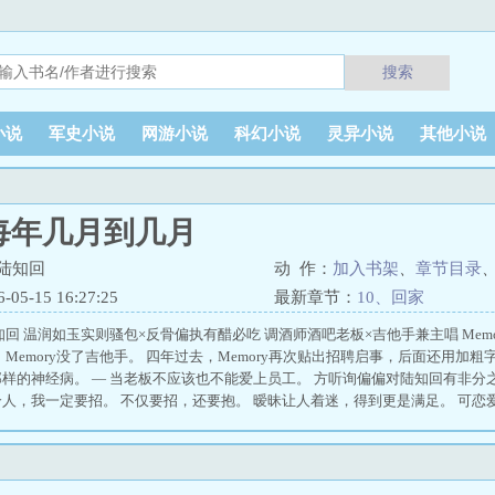
搜索
小说
军史小说
网游小说
科幻小说
灵异小说
其他小说
每年几月到几月
陆知回
动 作：
加入书架
、
章节目录
5-15 16:27:25
最新章节：
10、回家
知回 温润如玉实则骚包×反骨偏执有醋必吃 调酒师酒吧老板×吉他手兼主唱 Mem
，Memory没了吉他手。 四年过去，Memory再次贴出招聘启事，后面还用加
样的神经病。 — 当老板不应该也不能爱上员工。 方听询偏偏对陆知回有非分
人，我一定要招。 不仅要招，还要抱。 暧昧让人着迷，得到更是满足。 可恋
 陆知回把分手当儿戏，三番五次说出口。 方听询权当听不见，晚上还会问一句
一直相信。 那天他等到深夜，陆知回不仅没有回来，还彻底从他生活中消失。