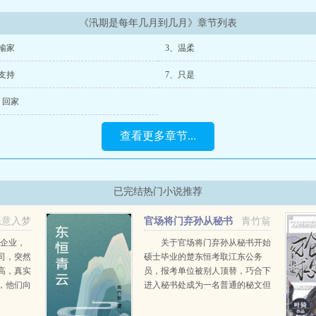
《汛期是每年几月到几月》章节列表
输家
3、温柔
支持
7、只是
、回家
查看更多章节...
已完结热门小说推荐
恶意入梦
官场将门弃孙从秘书
青竹翁
开始
头企业，
关于官场将门弃孙从秘书开始
司，突然
硕士毕业的楚东恒考取江东公务
高，真实
员，报考单位被别人顶替，巧合下
，他们向
进入秘书处成为一名普通的秘文但
，不限学
他并不恢心，工作认真负责，一个
后，公司
偶然机会让他人生改变…同时他也