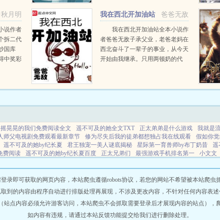
人简
识得自己难以决择的身世…哥不在
中秋月明
我在西北开加油站
爸爸无敌
江湖，却留下...
小说作者
我在西北开加油站全本小说作
个拆二代
者爸爸无敌子承父业，老爸老妈在
炒国库
西北奋斗了一辈子的事业，从今天
得中奖彩
开始由我继承。只用两顿奶的代
赚钱他只
价，从野骆驼的嘴里换来了小方
！再也不
印，从此以后，荒漠变江南...
摇摇晃晃的我们免费阅读全文
遥不可及的她全文TXT
正太弟弟是什么游戏
我就是
人师父电视剧免费观看最新章节
修为尽失后我的徒弟都想独占我在线观看
假如你觉
遥不可及的她by纪长夏
君王独宠一美人谜底揭秘
星际第一育兽师by布丁奶昔
遥
免费阅读
遥不可及的她by纪长夏百度
正太兄弟们
最强游戏手机排名第一
小文文
油盐酱醋都对他唯命是从
我就是流氓的最新章节
别人打怪修仙我专媷男主机缘
修为尽失后我的徒弟都醉浅浅
我就是流氓2全文免费阅读
小绿茶钓上瘾了是吧
倾
年的楼盘?
春风不渡旧人痛
想死真的很难
正太兄弟by笔趣阁免费阅读
零壹小说
即可获取的网页内容，本站爬虫遵循robots协议，若您的网站不希望被本站爬虫抓取，可
北京宏能科技有限公司
分享阅读
恩星小说
爱笔趣阁
笔趣阁书城
博鑫小说
抓取到的内容由程序自动进行排版处理再展现，不涉及更改内容，不针对任何内容表述
万域阁
情侣书屋
西部资源
成都电子展
笔趣阁文学
仙逆小说
75小说网
美诺
（站点内容必须允许游客访问，本站爬虫不会抓取需要登录后才展现内容的站点），
啦
悦看小说
小语书屋
典阁小说
零点看书
潍坊晟鼎环保设备有限公司
我爱笔
说
伍号小说
百恩小说
鸽趣阁
乐文读书网
如内容有违规，请通过本站反馈功能提交给我们进行删除处理。