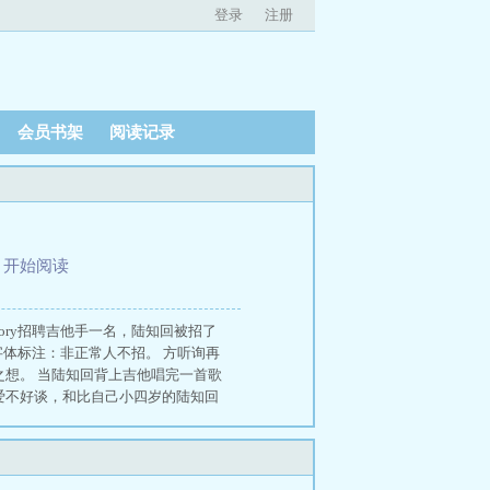
登录
注册
会员书架
阅读记录
、
开始阅读
ory招聘吉他手一名，陆知回被招了
粗字体标注：非正常人不招。 方听询再
之想。 当陆知回背上吉他唱完一首歌
爱不好谈，和比自己小四岁的陆知回
：“回来了吗，我没锁门。” 陆知回
 姚起秋陆知回