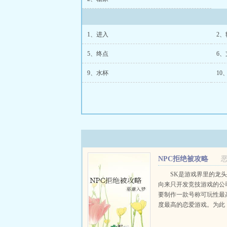
1、进入
2、
5、终点
6、
9、水杯
10
NPC拒绝被攻略
SK是游戏界里的龙
向来只开发竞技游戏的公
要制作一款号称可玩性最
度最高的恋爱游戏。为此
外界招募一百名特殊员工
历。SK的通告一经发出