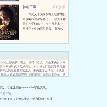
神秘王座
昼眠梦君
本文又名为何攻略人物都想反
向攻略我唐都穿越进了一款克系背
景的恋爱游戏中，身份是宇宙中一
座神秘丛生的荒星总督。身为总
督，他必须永远保持理性。建设领
地，发展经济，降低星球上神秘事
件出现的概率，从那些异端...
流氓第三部免费
珺王一般指什么人
浮生未央女人网
得不幸福by嫣子危讲什么
别人修仙打怪我专薅男主
不可及的她免费阅读全文
未央生浮世风情
倾城皇
重生之极品废柴资源
想死都难
是我没想到的
盛
总裁独宠替嫁小娇妻最新章节更新内容
小文的露出团
城妃为后
星际军校联赛推荐
星际军校by苏辞澜
修
霍家书屋
碧波书城
瑞泰小说
悦看小说
潍坊晟
通过屏蔽novelspider字段实现。
我爱笔趣阁
早春小说
辛辛小说
必去阁
没看小说
任何立场。
科技
文人读书
策小说网
侃侃小说
无忧小说网
爬虫程序会依据负载状态自动爬取相关页面。
趣阁
秦时中文
碧波书城
珠海久泰
文珍堂
爱纳