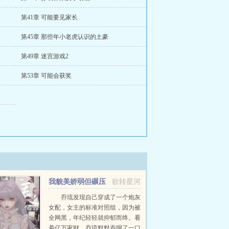
第41章 可能要见家长
第45章 那些年小老虎认识的土豪
第49章 迷宫游戏2
第53章 可能会获奖
我貌美娇弱但碾压
欲转星河
副本很合理吧[无限流]
乔琉发现自己穿成了一个炮灰
女配，女主的标准对照组，因为被
全网黑，年纪轻轻就抑郁而终。看
着亿万家财，乔琉默默吞咽了一口