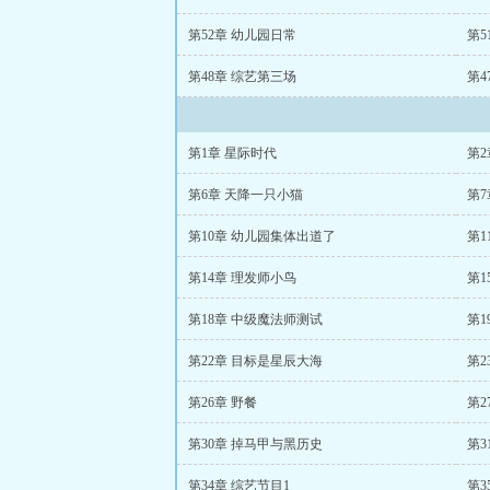
第52章 幼儿园日常
第5
第48章 综艺第三场
第4
第1章 星际时代
第2
第6章 天降一只小猫
第7
第10章 幼儿园集体出道了
第1
第14章 理发师小鸟
第1
第18章 中级魔法师测试
第1
第22章 目标是星辰大海
第2
第26章 野餐
第2
第30章 掉马甲与黑历史
第3
第34章 综艺节目1
第3