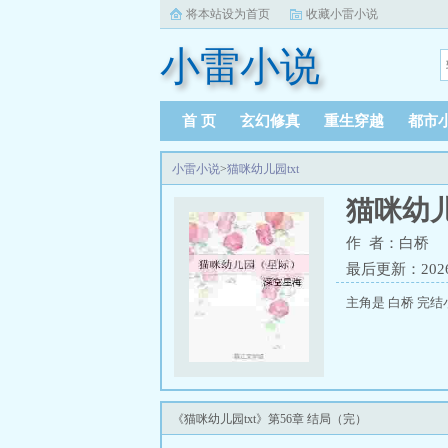
将本站设为首页
收藏小雷小说
小雷小说
首 页
玄幻修真
重生穿越
都市
小雷小说
>
猫咪幼儿园txt
猫咪幼儿
作 者：白桥
最后更新：2026-0
主角是 白桥 完结
《猫咪幼儿园txt》第56章 结局（完）