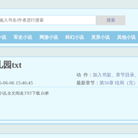
搜索
小说
军史小说
网游小说
科幻小说
灵异小说
其他小说
园txt
动 作：
加入书架
、
章节目录
6-06 15:46:45
最新章节：
第56章 结局（完）
小说,全文阅读,TXT下载 白桥