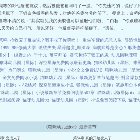
迷糊糊的对他爸爸抗议，然后被他爸爸呵呵了一脸。 “你先违约的，说好了
”小老虎抓了一下银白色微卷的头发，对他爸爸傻兮兮的笑了。 餐桌上，白桥问
含糊不清的说：“其实就凭我的美貌也可以征服他们啦。 ” 白桥：“你跟
天天给自己打气，所以还好，他反倒要得抑郁症了。 “遗传。 ...
悲鸣
抢收麦子反被讹？我不收了你哭啥！
重生军嫂的恣意人生
辱追也
999
985修仙大学
硬核夫夫 暴躁超度_顾澡澡
病弱师尊是变态？那我也
番外】
绿野之内_千十九
落草师爷
娇气包怀了狼王的崽
幼儿园咪咪猫
猫咪幼儿园（星际）深空星海免费阅读最新更新
猫咪幼儿园（星际）未
星际）热门爽文
猫咪幼儿园（星际）小说全文免费试读
猫咪幼儿园（星
）全文免费阅读小说
猫咪幼儿园（星际）最新更新章节笔趣阁
抖音爆款
园（星际）小说结局
深空星海重生小说
猫咪幼儿园（星际）笔趣阁全本
猫咪幼儿园（星际）小说最新章节免费阅读第501章
猫咪幼儿园(星际)txt
无删减阅读
猫咪幼儿园txt
猫咪幼儿园（星际）小说免费阅读下载
猫咪
《猫咪幼儿园txt》最新章节
5章 变成人了
第54章 真的开始变人了