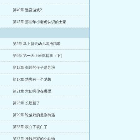
第49章 迷宫游戏2
第45章 那些年小老虎认识的土豪
第5章 马上就去幼儿园撸猫啦
第9章 第一天上班就搞事（下）
第13章 邻居的侄子是导演
第17章 幼崽有一个梦想
第21章 大仙啊你在哪里
第25章 长翅膀了
第29章 论猫奴的差别待遇
第33章 表白了表白了
第37章 挣钱养家的小动物