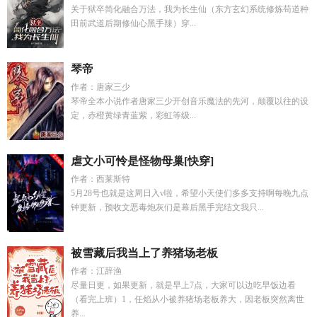
关于狱卒简化融合万法，我为长生仙（东方玄幻系统修炼苟道种
田前武道后期修仙心黑手辣）穿...
琴帝
作者：唐家三少
琴帝全本小说作者唐家三少开创音乐魔法的先河，颠覆以往的设
定，赤橙黄绿青蓝紫，彩虹等级...
虐文小可怜是怪物母巢[快穿]
作者：西莱斯特
5月28号也就是这周日入v啦，希望小天使们多多支持啊每晚九点
钟更新，预收文恶毒炮灰们是幕后黑手完结文我只...
被雪藏后我当上了养猪场老板
作者：江辞渔
尽量日更，如果更新，就是早上7点，大家可以边吃早饭边看
（看完上班）1，任焰从小被养猪场老板养大，因老板突然离世
养...