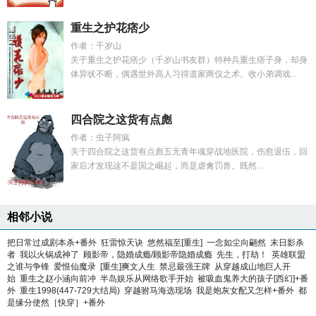
重生之护花痞少
作者：千岁山
关于重生之护花痞少（千岁山书友群）特种兵重生痞子身，却身
体异状不断，偶遇世外高人习得道家两仪之术。收小弟调戏...
四合院之这货有点彪
作者：虫子阿疯
关于四合院之这货有点彪五无青年魂穿战地医院，伤愈退伍，回
家后才发现这不是国之崛起，而是虐禽罚兽。既然...
相邻小说
把日常过成剧本杀+番外
狂雷惊天诀
悠然福至[重生]
一念如尘向翩然
末日影杀
者
我以火锅成神了
顾影帝，隐婚成瘾/顾影帝隐婚成瘾
先生，打劫！
英雄联盟
之谁与争锋
爱恨仙魔录
[重生]爽文人生
禁忌最强王牌
从穿越成山地巨人开
始
重生之赵小涵向前冲
半岛娱乐从网络歌手开始
被吸血鬼养大的孩子[西幻]+番
外
重生1998(447-729大结局)
穿越驸马海选现场
我是炮灰女配又怎样+番外
都
是缘分使然［快穿］+番外