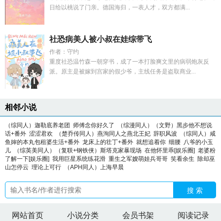
日给以桃说了门亲。德国海归，一表人才，双方都满...
社恐病美人被小叔在娃综带飞
作者：守约
重度社恐温竹森一朝穿书，成了一本打脸爽文里的病弱炮灰反
派。原主是被嫁到宫家的假少爷，主线任务是盗取商业...
相邻小说
（综同人）迦勒底养老团
师傅念你好久了
（综漫同人）（文野）黑步他不想说
话+番外
涩涩君欢
（楚乔传同人）燕洵同人之燕北王妃
辞职风波
（综同人）咸
鱼婶的本丸包租婆生活+番外
龙床上的壮丁+番外
就想追着你
细腰
八爷的小玉
儿
（综英美同人）（复联+钢铁侠）斯塔克家暴现场
在他怀里乖[娱乐圈]
老婆粉
了解一下[娱乐圈]
我用巨星系统练花滑
重生之军嫂萌娃兵哥哥
笑看余生
除却巫
山怎停云
理论上可行
（APH同人）上海早晨
搜 索
网站首页
小说分类
会员书架
阅读记录