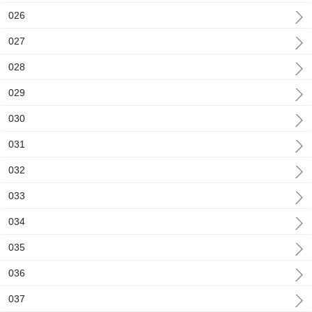
026
027
028
029
030
031
032
033
034
035
036
037