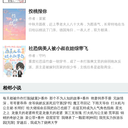
投桃报你
作者：菜紫
中秋月圆夜，赶上季老夫人八十大寿，为图喜气，长辈特地在当
日给以桃说了门亲。德国海归，一表人才，双方都满...
社恐病美人被小叔在娃综带飞
作者：守约
重度社恐温竹森一朝穿书，成了一本打脸爽文里的病弱炮灰反
派。原主是被嫁到宫家的假少爷，主线任务是盗取商业...
相邻小说
每天都被仵作打脸[破案]+番外
那个不为人知的故事+番外
艳妻饲养手册
兄妹情
深，哥哥要乖乖
坐等病娇反派死后守寡[穿书]
魔王寻回记
下雨天等你
打火机与
公主裙·长明灯
给大佬续命后我把自己也赔了
在提瓦特成为人气角色指南
星光
之上
龙傲天的老婆终究是龙傲天的老婆
第三支玫瑰
打火机与公主裙·荒草园
锦
鲤的奇妙之旅
裴公罪+番外
窈窕宦官
我继承了一颗星球[种田]
我凭实力拆游乐
园[无限]
穿越后，我成为了烧烤大亨