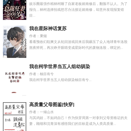
娱乐圈最强作精林柯睡了自家老板姬南修后，翻脸不认人。为了
报仇，林柯选择拍戏想尽办法接近姬南修，却意外发现报复错
目...
我在星际神话复苏
作者：秉烟
看看预收幻耽爽文从轮回游戏回来后我碾压了众人地球青年洛殷
熬夜猝死，再次睁开眼睛变成星际时代的废物洛殷，绑定的...
我在柯学世界当五人组幼驯染
作者：柚目有兮
我在柯学世界当五人组幼驯染柚目有兮...
高质量父母图鉴[快穿]
作者：一倾山水
与其鸡娃，不如鸡自己！作为快穿局第一对拿到父母资格证的夫
妻，顾细和沈青深有感悟我们的目标是成为人类高质量...