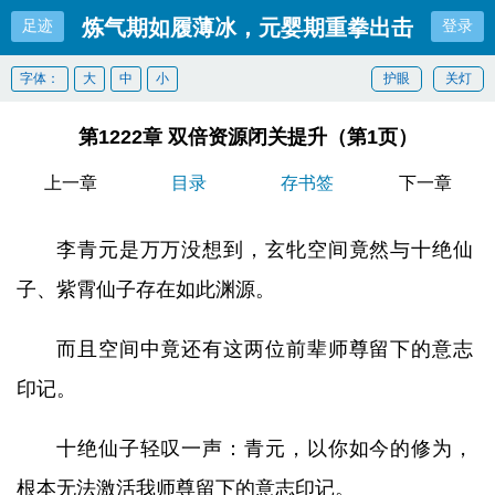
炼气期如履薄冰，元婴期重拳出击
足迹
登录
字体：
大
中
小
护眼
关灯
第1222章 双倍资源闭关提升（第1页）
上一章
目录
存书签
下一章
李青元是万万没想到，玄牝空间竟然与十绝仙
子、紫霄仙子存在如此渊源。
而且空间中竟还有这两位前辈师尊留下的意志
印记。
十绝仙子轻叹一声：青元，以你如今的修为，
根本无法激活我师尊留下的意志印记。