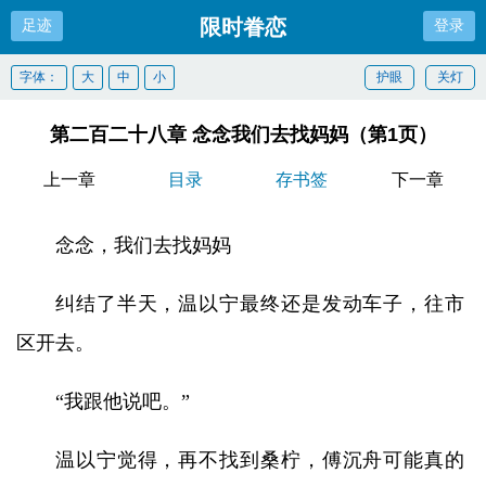
限时眷恋
足迹
登录
字体：
大
中
小
护眼
关灯
第二百二十八章 念念我们去找妈妈（第1页）
上一章
目录
存书签
下一章
念念，我们去找妈妈
纠结了半天，温以宁最终还是发动车子，往市
区开去。
“我跟他说吧。”
温以宁觉得，再不找到桑柠，傅沉舟可能真的