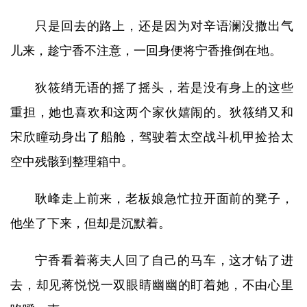
只是回去的路上，还是因为对辛语澜没撒出气
儿来，趁宁香不注意，一回身便将宁香推倒在地。
狄筱绡无语的摇了摇头，若是没有身上的这些
重担，她也喜欢和这两个家伙嬉闹的。狄筱绡又和
宋欣瞳动身出了船舱，驾驶着太空战斗机甲捡拾太
空中残骸到整理箱中。
耿峰走上前来，老板娘急忙拉开面前的凳子，
他坐了下来，但却是沉默着。
宁香看着蒋夫人回了自己的马车，这才钻了进
去，却见蒋悦悦一双眼睛幽幽的盯着她，不由心里