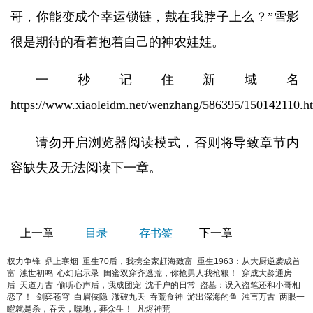
哥，你能变成个幸运锁链，戴在我脖子上么？”雪影
很是期待的看着抱着自己的神农娃娃。
一秒记住新域名
https://www.xiaoleidm.net/wenzhang/586395/150142110.h
请勿开启浏览器阅读模式，否则将导致章节内
容缺失及无法阅读下一章。
上一章
目录
存书签
下一章
权力争锋
鼎上寒烟
重生70后，我携全家赶海致富
重生1963：从大厨逆袭成首
富
浊世初鸣
心幻启示录
闺蜜双穿齐逃荒，你抢男人我抢粮！
穿成大龄通房
后
天道万古
偷听心声后，我成团宠
沈千户的日常
盗墓：误入盗笔还和小哥相
恋了！
剑弈苍穹
白眉侠隐
澈破九天
吞荒食神
游出深海的鱼
浊言万古
两眼一
瞪就是杀，吞天，噬地，葬众生！
凡烬神荒