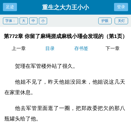
重生之大力王小小
足迹
登录
字体：
大
中
小
护眼
关灯
第772章 你留了麻绳搓成麻线小瑾会发现的（第1页）
上一章
目录
存书签
下一章
贺瑾在军管楼外站了很久。
他姐不见了，昨天他姐没回来，他姐说这几天
在家里休息。
他去军管里面逛了一圈，把郑政委把欠的那八
瓶罐头给了他。