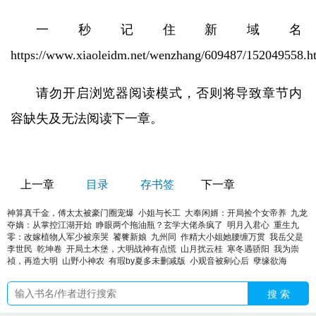
一秒记住新域名
https://www.xiaoleidm.net/wenzhang/609487/152049558.h
请勿开启浏览器阅读模式，否则将导致章节内
容缺失及无法阅读下一章。
上一章
目录
存书签
下一章
神算真千金，傅太太被豪门圈宠爆
小姐与长工
大奉闲婿：开局捡个女帝养
九龙
夺嫡：从掌控江湖开始
睁眼两个拖油瓶？玄学大佬杀疯了
明月入君心
重生九
零：改嫁植物人军少被亲哭
饕餮新娘
九州同
作精大小姐她腰缠万贯
我岳父是
李世民
乾坤卷
开局土木堡，大明战神有点慌
山月扰云桂
寒冬遇骄阳
我为崇
祯，再造大明
山野小神农
有瑕by夏多未删减版
小观音被剜心后
孽缘欲海
搜 索