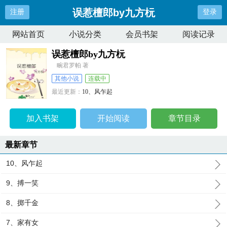
误惹檀郎by九方杬
注册
登录
网站首页
小说分类
会员书架
阅读记录
误惹檀郎by九方杬
畹君罗帕 著
其他小说
连载中
最近更新：
10、风乍起
更新时间：
2026-05-15 15:51:53
加入书架
开始阅读
章节目录
最新章节
10、风乍起
9、搏一笑
8、掷千金
7、家有女