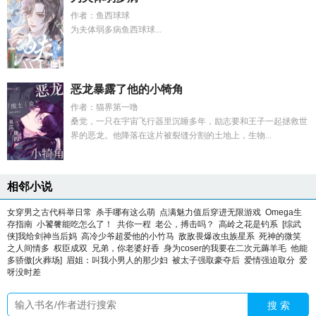
作者：鱼西球球
为夫体弱多病鱼西球球...
恶龙暴露了他的小犄角
作者：猫界第一噜
桑觉，一只在宇宙飞行器里沉睡多年，励志要和王子一起拯救世
界的恶龙。他降落在这片被裂缝分割的土地上，生物...
相邻小说
女穿男之古代科举日常
杀手哪有这么萌
点满魅力值后穿进无限游戏
Omega生
存指南
小饕餮能吃怎么了！
共你一程
老公，搏击吗？
高岭之花是钓系
[综武
侠]我给剑神当后妈
高冷少爷超爱他的小竹马
敌敌畏爆改虫族星系
死神的微笑
之人间情多
权臣成双
兄弟，你老婆好香
身为coser的我要在二次元薅羊毛
他能
多骄傲[火葬场]
眉姐：叫我小男人的那少妇
被太子强取豪夺后
爱情强迫取分
爱
呀没时差
搜 索