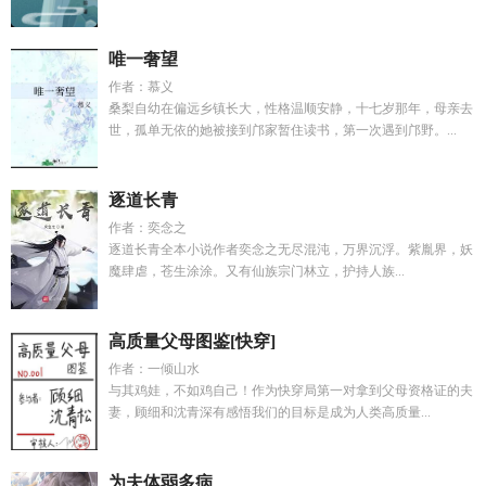
唯一奢望
作者：慕义
桑梨自幼在偏远乡镇长大，性格温顺安静，十七岁那年，母亲去
世，孤单无依的她被接到邝家暂住读书，第一次遇到邝野。...
逐道长青
作者：奕念之
逐道长青全本小说作者奕念之无尽混沌，万界沉浮。紫胤界，妖
魔肆虐，苍生涂涂。又有仙族宗门林立，护持人族...
高质量父母图鉴[快穿]
作者：一倾山水
与其鸡娃，不如鸡自己！作为快穿局第一对拿到父母资格证的夫
妻，顾细和沈青深有感悟我们的目标是成为人类高质量...
为夫体弱多病