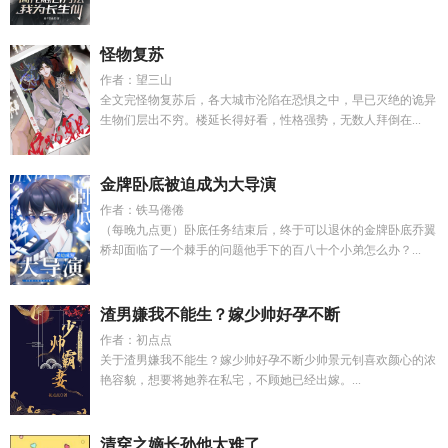
怪物复苏
作者：望三山
全文完怪物复苏后，各大城市沦陷在恐惧之中，早已灭绝的诡异
生物们层出不穷。楼延长得好看，性格强势，无数人拜倒在...
金牌卧底被迫成为大导演
作者：铁马倦倦
（每晚九点更）卧底任务结束后，终于可以退休的金牌卧底乔翼
桥却面临了一个棘手的问题他手下的百八十个小弟怎么办？...
渣男嫌我不能生？嫁少帅好孕不断
作者：初点点
关于渣男嫌我不能生？嫁少帅好孕不断少帅景元钊喜欢颜心的浓
艳容貌，想要将她养在私宅，不顾她已经出嫁。...
清穿之嫡长孙他太难了