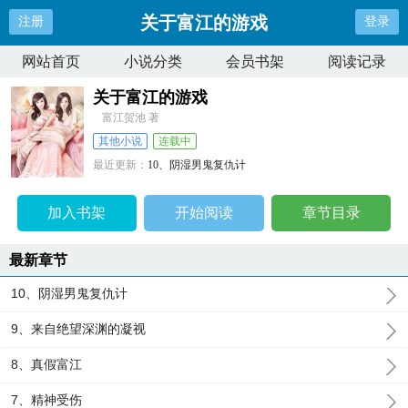
关于富江的游戏
注册
登录
网站首页
小说分类
会员书架
阅读记录
关于富江的游戏
富江贺池 著
其他小说
连载中
最近更新：
10、阴湿男鬼复仇计
更新时间：
2026-05-15 16:28:06
加入书架
开始阅读
章节目录
最新章节
10、阴湿男鬼复仇计
9、来自绝望深渊的凝视
8、真假富江
7、精神受伤