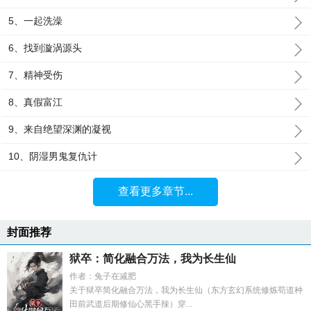
5、一起洗澡
6、找到漩涡源头
7、精神受伤
8、真假富江
9、来自绝望深渊的凝视
10、阴湿男鬼复仇计
查看更多章节...
封面推荐
狱卒：简化融合万法，我为长生仙
作者：兔子在减肥
关于狱卒简化融合万法，我为长生仙（东方玄幻系统修炼苟道种
田前武道后期修仙心黑手辣）穿...