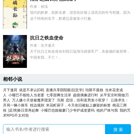
作者：袂浅
现代的黔砻，姓黔名砻，谐音恰好撞上清高宗的年号乾隆。因为
这个特殊的名字，黔砻总是被发小打趣...
抗日之铁血使命
作者：沧月傲天
关于抗日之铁血使命剑指日寇颅马踏倭军尸，杀敌锄奸敌胆寒，
中国有我，不亡！...
相邻小说
月下逢荷
就是不承认[GB]
直播共享阴阳眼后[玄学]
珀斯不孤独
当米花变成
人
小哑巴不能给人当老婆
七零甜爽生活录
超级偶像进行时
从平安京时期做刃
男人
万人嫌小天使被魔界团宠了
汛期
恋综，但和直男发小双穿！
公路求生：
开局一辆小推车
枕边规则
米花町厨子，今天依旧被贴上嫌疑的标签
桃花三两
枝
[足球]春日里再起舞
小哑巴也能被豪门少爷护成老婆吗
他的尸体与我
我的咒
术RPG不太对劲
搜 索