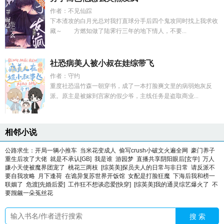
作者：不见仙踪
下本渣攻的白月光总对我打直球分手后四个鬼攻同时找上我求收
藏～ 方燃知做了陆霁行三年的地下情人，不要...
社恐病美人被小叔在娃综带飞
作者：守约
重度社恐温竹森一朝穿书，成了一本打脸爽文里的病弱炮灰反
派。原主是被嫁到宫家的假少爷，主线任务是盗取商业...
相邻小说
公路求生：开局一辆小推车
当米花变成人
偷写crush小破文火遍全网
豪门养子
重生后攻了大佬
就是不承认[GB]
我是谁
游园梦
直播共享阴阳眼后[玄学]
万人
嫌小天使被魔界团宠了
桃花三两枝
[综英美]探员夫人的日常与非日常
请反派不
要自我攻略
月下逢荷
在诡异复苏世界开饭馆
女配是打脸狂魔
下海后我和榜一
联姻了
危渡[先婚后爱]
工作狂不想谈恋爱[快穿]
[综英美]我的通灵综艺爆火了
不
要觊觎一朵菟丝花
搜 索