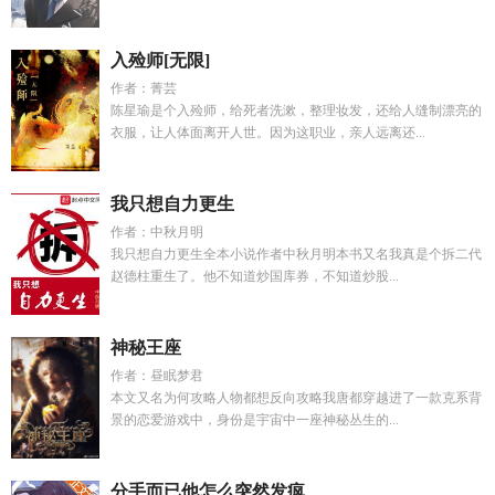
入殓师[无限]
作者：菁芸
陈星瑜是个入殓师，给死者洗漱，整理妆发，还给人缝制漂亮的
衣服，让人体面离开人世。因为这职业，亲人远离还...
我只想自力更生
作者：中秋月明
我只想自力更生全本小说作者中秋月明本书又名我真是个拆二代
赵德柱重生了。他不知道炒国库券，不知道炒股...
神秘王座
作者：昼眠梦君
本文又名为何攻略人物都想反向攻略我唐都穿越进了一款克系背
景的恋爱游戏中，身份是宇宙中一座神秘丛生的...
分手而已他怎么突然发疯