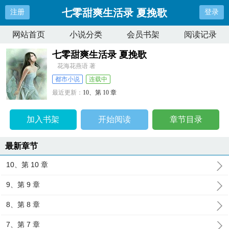
七零甜爽生活录 夏挽歌
注册
登录
网站首页
小说分类
会员书架
阅读记录
七零甜爽生活录 夏挽歌
花海花燕语 著
都市小说
连载中
最近更新：
10、第 10 章
更新时间：
2026-05-15 12:28:24
加入书架
开始阅读
章节目录
最新章节
10、第 10 章
9、第 9 章
8、第 8 章
7、第 7 章