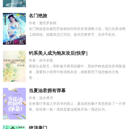
名门艳旅
作者：曼陀罗妖精
名门艳旅是由曼陀罗妖精创作的历史类调教小说，现已在夜读阁
上线阅读。连载状态已完结。提供完整章节，支持手机在...
钓系美人成为炮灰攻后[快穿］
作者：仰天长呱
离家出走那天，明昕被天降系统砸中，系统声称他是快穿局叛逃
者，需要到小世界中扮演炮灰攻，拯救那些下场悲惨的主角
受，...
当夏油君拥有弹幕
作者：温水煮书
在拎着行李箱入学高专的路上，夏油君的脑子里忽然多了一片弹
幕。前传第一集！居然是夏油视角开场！我还以为...
绝顶唐门