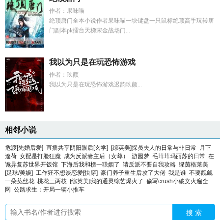
作者：果味喵
绝顶唐门全本小说作者果味喵一块键盘一只鼠标绝顶高手玩转唐
门副本pk擂台天梯宋金战场门...
我以为只是在玩恐怖游戏
作者：玖颜
我以为只是在玩恐怖游戏迟韵玖颜...
相邻小说
危渡[先婚后爱]
直播共享阴阳眼后[玄学]
[综英美]探员夫人的日常与非日常
月下
逢荷
女配是打脸狂魔
成为反派妻主后（女尊）
游园梦
毛茸茸玛丽苏的日常
在
诡异复苏世界开饭馆
下海后我和榜一联姻了
请反派不要自我攻略
绿茵格莱美
[足球/美娱]
工作狂不想谈恋爱[快穿]
豪门养子重生后攻了大佬
我是谁
不要觊觎
一朵菟丝花
桃花三两枝
[综英美]我的通灵综艺爆火了
偷写crush小破文火遍全
网
公路求生：开局一辆小推车
搜 索