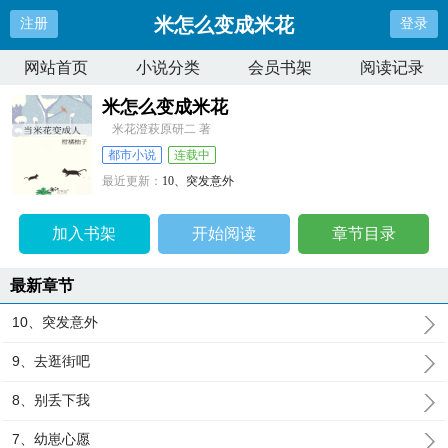
米怎么变成米花
注册
登录
网站首页
小说分类
会员书架
阅读记录
米怎么变成米花
米花澄萩原研二 著
都市小说
连载中
最近更新：
10、突发意外
更新时间：
2026-05-15 12:28:08
加入书架
开始阅读
章节目录
最新章节
10、突发意外
9、去逛街吧
8、别丢下我
7、幼崽心愿