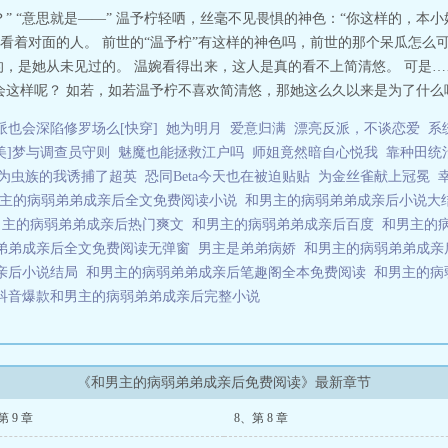
开始便注定了会失去掌控。无人知晓，烛火通明的角落。男人一改往日温顺乖巧
” “意思就是——” 温予柠轻哂，丝毫不见畏惧的神色：“你这样的，本小
白眼底的阴翳一闪而过。外界口中清冷矜贵的人，此刻眼眶蓄满泪水，低头恳求
看着对面的人。 前世的“温予柠”有这样的神色吗，前世的那个呆瓜怎么
高高在上的明月早已碎成了尘埃，只剩一身污浊。他放任内心的贪欲，卑劣阴暗
的，是她从未见过的。 温婉看得出来，这人是真的看不上简清悠。 可是…
他忘了。——远比欲望先来的，是炙热滚烫的爱意。_简俞白清楚，自己于温予
这样呢？ 如若，如若温予柠不喜欢简清悠，那她这么久以来是为了什么呢？
得到神明一丝怜爱。直至众人大仇得报，真相大白。往日温存是假，身份是假，
撕破所有伪装，活生生将“系统”抓了过来：“我知道你是谁。”“你曾经在她身
派也会深陷修罗场么[快穿]
她为明月
爱意归满
漂亮反派，不谈恋爱
系
为所谓的剧情开始疼痛，简俞白却仿佛丝毫未察，依旧笑得温和。“但如果，你
美]梦与调查员守则
魅魔也能拯救江户吗
师姐竟然暗自心悦我
靠种田统
谓为为你们这对男女主而存在的世界。”“系统”身份被戳穿，对方期待地温予
？原本想要装作毫不知情，永远留在她身边的。”男人轻笑，手上力道收紧，那
身为虫族的我诱捕了超英
恐同Beta今天也在被迫贴贴
为金丝雀献上冠冕
利用我。”“包括她想要我死。”“错了。”系统摇头，“你死不了哦。”——“如
主的病弱弟弟成亲后全文免费阅读小说
和男主的病弱弟弟成亲后小说大
”「 归玉之内全员主角，除了她。 」【双时空穿越·非穿书文】文案写于2024年2
男主的病弱弟弟成亲后热门爽文
和男主的病弱弟弟成亲后百度
和男主的
主身穿不存在占用身体一说！男主前期是真傻，中前期恢复记忆就正常啦（反正不
弟弟成亲后全文免费阅读无弹窗
男主是弟弟病娇
和男主的病弱弟弟成
女主转世轮回，具体文中会解释。3女主事业升级流，不会一上来就大杀四方。
亲后小说结局
和男主的病弱弟弟成亲后笔趣阁全本免费阅读
和男主的病
空，官制大杂烩，学术专业相关服务于剧情，误考究当真。5看到不喜欢的地方
列接档文·求收藏——《秋波媚》娇纵跋扈公主x清冷矜贵高岭之花【被骗身骗
抖音爆款和男主的病弱弟弟成亲后完整小说
世上最尊贵的女子，她是皇帝唯一的女儿，是皇后的掌上明珠，更是大胤唯一的
止穿衣张扬露骨不说，甚者直接在府上养起数十个面首。其中一个面首就因伺候
家一代温和谦逊，到了嫡子顾砚清这，骨子里更是多了些清冷孤寂，仿佛那天山
好，常年静养在外不曾见人。天子有意为二人指婚，奈何被顾家早已有婚约搪塞
《和男主的病弱弟弟成亲后免费阅读》最新章节
有人在芜青寺望见。——佛堂圣地，平日清冷矜贵的人衣衫凌乱。当着佛祖之面
好一副春色外溢。还没来得及细看那女子是谁，便被顾砚清挡了过去，与之而来
第 9 章
8、第 8 章
却见顾砚清被怀里的人一推。随后一抹艳丽的红色款款走了出来。女人生的美极