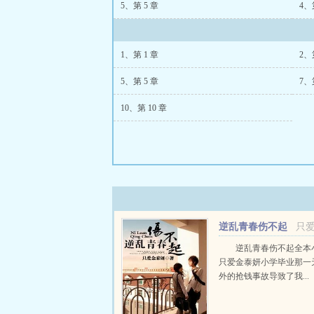
也不为过。原本
5、第 5 章
4、
起，脸上没有丝毫
未对外宣扬。别
半分。寺中规定
1、第 1 章
2、
院生火烤起乳猪
欠简晞一条命。
5、第 5 章
7、
淤泥而不染的莲
般，高高在上垂眸
10、第 10 章
文，你点一个我点
逆乱青春伤不起
只
逆乱青春伤不起全本
只爱金泰妍小学毕业那一
外的抢钱事故导致了我...