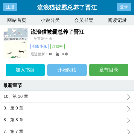
流浪猫被霸总养了晋江
注册
登录
网站首页
小说分类
会员书架
阅读记录
流浪猫被霸总养了晋江
吴雪姚平 著
都市小说
连载中
最近更新：
10、第 10 章
更新时间：
2026-05-15 11:41:25
加入书架
开始阅读
章节目录
最新章节
10、第 10 章
9、第 9 章
8、第 8 章
7、第 7 章