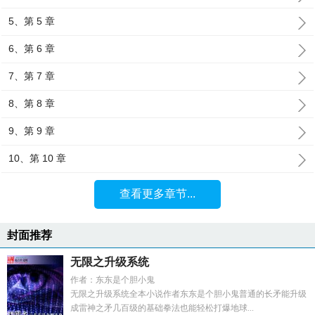
5、第 5 章
6、第 6 章
7、第 7 章
8、第 8 章
9、第 9 章
10、第 10 章
查看更多章节...
封面推荐
无限之升级系统
作者：东东是个胆小鬼
无限之升级系统全本小说作者东东是个胆小鬼普通的长矛能升级
成雷神之矛几百级的基础拳法也能轻松打爆地球...