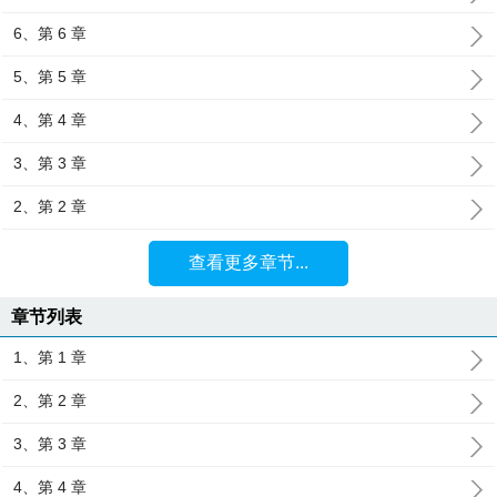
6、第 6 章
5、第 5 章
4、第 4 章
3、第 3 章
2、第 2 章
查看更多章节...
章节列表
1、第 1 章
2、第 2 章
3、第 3 章
4、第 4 章