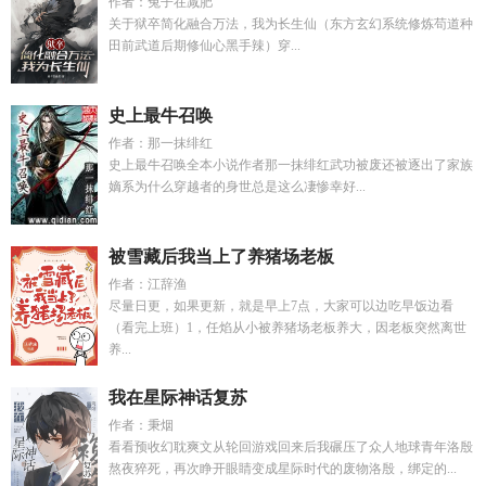
作者：兔子在减肥
关于狱卒简化融合万法，我为长生仙（东方玄幻系统修炼苟道种
田前武道后期修仙心黑手辣）穿...
史上最牛召唤
作者：那一抹绯红
史上最牛召唤全本小说作者那一抹绯红武功被废还被逐出了家族
嫡系为什么穿越者的身世总是这么凄惨幸好...
被雪藏后我当上了养猪场老板
作者：江辞渔
尽量日更，如果更新，就是早上7点，大家可以边吃早饭边看
（看完上班）1，任焰从小被养猪场老板养大，因老板突然离世
养...
我在星际神话复苏
作者：秉烟
看看预收幻耽爽文从轮回游戏回来后我碾压了众人地球青年洛殷
熬夜猝死，再次睁开眼睛变成星际时代的废物洛殷，绑定的...