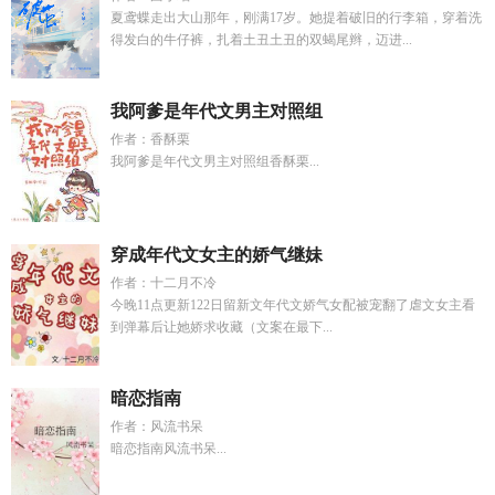
夏鸢蝶走出大山那年，刚满17岁。她提着破旧的行李箱，穿着洗
得发白的牛仔裤，扎着土丑土丑的双蝎尾辫，迈进...
我阿爹是年代文男主对照组
作者：香酥栗
我阿爹是年代文男主对照组香酥栗...
穿成年代文女主的娇气继妹
作者：十二月不冷
今晚11点更新122日留新文年代文娇气女配被宠翻了虐文女主看
到弹幕后让她娇求收藏（文案在最下...
暗恋指南
作者：风流书呆
暗恋指南风流书呆...