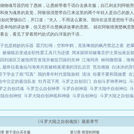
储物魂导器扔给了愚姬，让愚姬带着千语白去换衣服，自己则走到阿银旁
和身为魂兽的直觉，阿银很清楚带自己来这里的两个年轻人是自己的敌人
银如此警惕自己，开口道：“夫人，不用这么紧张。我待在这里是想给千语
是单纯的讲故事，但又想不出楚枫讲故事的意图。 就在阿银猜测楚枫意
去，看见了穿着简约款式的白洋装的千语...
子也是精妙的乐器
霜刃红绳：空和申鹤，克洛琳德的枫丹禁忌之夜
把
被催眠后变成全职性爱工具只为还债
周末探班却被毒舌护士英仙座反
回到港区又被指挥官发现并被惩罚操到失神
江海同舟
林间微雨落，海
，最终拉着逸仙与海筹共筑被精液灌满的淫乱后宫
荒岛饿狼
白沐沐的异
下学会了画“写真”
我的青年时代冒险旅程
清浊
你要不要和我做爱
在
命中注定的最佳队友
牡丹花下死
斗罗之自创宗门
自创斗罗神界神位
斗
罗之自创武魂
斗罗怎么自创神界
斗罗自创神器
斗罗大陆中自创神位
大陆自创神技
斗罗大陆自创神祗和神级
斗罗自创神位
斗罗大陆之自创
《斗罗大陆之自创魂技》最新章节
3章 替千语白买衣服
第52章 绝望的阿银