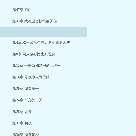
第47章 担白
第43章 武魂融合技均衡天使
第4章 双生武魂圣洁天使和黑暗天使
第8章 两人谈心比比东现身
第12章 千语白和楚枫的互坑一
第16章 寻找冰火两仪眼
第20章 编造身份
第24章 平凡的一天
第28章 龙骨
第32章 初战
第36章 湮灭领域