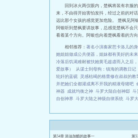
回到冰火两仪眼内，楚枫将装有衣服的
来，不由得开始害怕发抖，经过之前的对话
远比那个女孩的感觉更加危险。 楚枫见阿
阿银听到楚枫要讲故事，总感觉楚枫不会只
看着某个方向。阿银也向着楚枫看着的方向看
相邻推荐：
著名小演奏家芭卡洛儿的身
她姐姐做成公共便器，姐妹都有美好的未来
冷落后饥渴难耐被扶她黄毛趁虚而入之后，
爱故事）
从谋士到母狗：镇海的调教日记
轮奸的蓝砚
灵感枯竭的格蕾修在叔叔的教导
并把她们全都灌成离不开我的精液母猪吧
神器
成就均衡之神
斗罗大陆自创神邸
斗
自创神界
斗罗大陆之神级自律系统
斗罗
第54章 添油加醋的故事一
第5