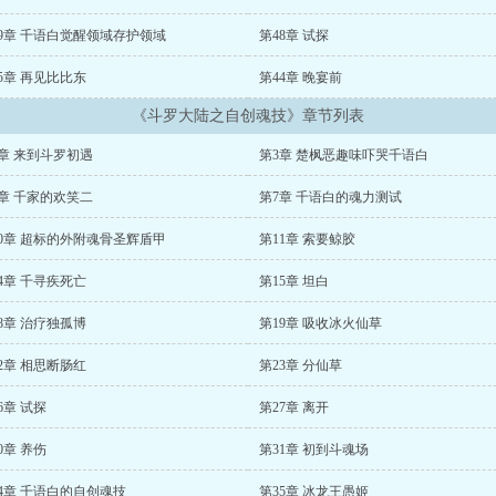
49章 千语白觉醒领域存护领域
第48章 试探
5章 再见比比东
第44章 晚宴前
《斗罗大陆之自创魂技》章节列表
章 来到斗罗初遇
第3章 楚枫恶趣味吓哭千语白
章 千家的欢笑二
第7章 千语白的魂力测试
10章 超标的外附魂骨圣辉盾甲
第11章 索要鲸胶
4章 千寻疾死亡
第15章 坦白
8章 治疗独孤博
第19章 吸收冰火仙草
2章 相思断肠红
第23章 分仙草
6章 试探
第27章 离开
0章 养伤
第31章 初到斗魂场
4章 千语白的自创魂技
第35章 冰龙王愚姬