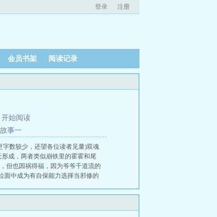
登录
注册
会员书架
阅读记录
、
开始阅读
的故事一
更字数较少，还望各位读者见量)双魂
天形成，两者类似崩铁里的霍霍和尾
险，但也因祸得福，因为爷爷千道流的
位面中成为有自保能力选择当邪修的
武魂时，发现其身体与我灵魂高度契
同成神，然后再重塑自己的身体。 楚