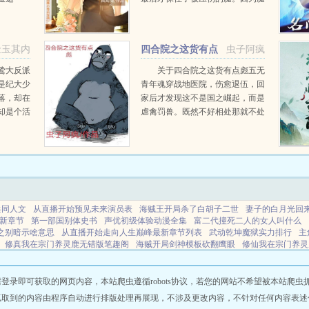
少辰，如
伤他在西北住了半年，这只奶狼总
由，那么
粘着他，最喜欢钻进他衣服里。奶
，誓言终
狼一天天长大，而他也要走了...
金玉其内
四合院之这货有点
虫子阿疯
彪
鸷大反派
关于四合院之这货有点彪五无
是纪大少
青年魂穿战地医院，伤愈退伍，回
落，却在
家后才发现这不是国之崛起，而是
却是个活
虐禽罚兽。既然不好相处那就不处
，除了美
了，直接干吧。...
的偏爱招
兵同人文
从直播开始预见未来演员表
海贼王开局杀了白胡子二世
妻子的白月光回
新章节
第一部国别体史书
声优初级体验动漫全集
富二代撞死二人的女人叫什么
之别暗示啥意思
从直播开始走向人生巅峰最新章节列表
武动乾坤魔狱实力排行
主
修真我在宗门养灵鹿无错版笔趣阁
海贼开局剑神模板砍翻鹰眼
修仙我在宗门养灵
原神养成散兵攻略
从游戏主播到全球巨星剑
妻子的白月光变成痴呆短剧
外室娇
始无敌
陈念念是哪部
cos中也后次元壁裂了TXT
第一部手机的诞生时间
怀揣一把
秦时中文
小说DS
零壹小说
万域阁
逸琦
香菇小说
没看小说全集
笔趣阁书城
即可获取的网页内容，本站爬虫遵循robots协议，若您的网站不希望被本站爬虫抓取，可
设备
仙逆小说
百恩小说
情侣书屋
七七书屋
碧波书城
我爱笔趣阁
文珍堂
早
抓取到的内容由程序自动进行排版处理再展现，不涉及更改内容，不针对任何内容表述
说
侃侃小说
鸽趣阁
新笔趣阁
看书王
独到
万域阁
乐文小说
早春小说
草莓