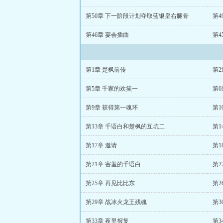
第50章 下一阶段计划夺取蓝银皇右腿骨
第
第46章 宴会插曲
第4
第1章 楚枫前传
第2
第5章 千家的欢笑一
第6
第9章 获得第一魂环
第
第13章 千语白和楚枫的互坑二
第1
第17章 邀请
第1
第21章 害羞的千语白
第2
第25章 再见比比东
第2
第29章 战冰火龙王残魂
第3
第33章 夜里报复
第3