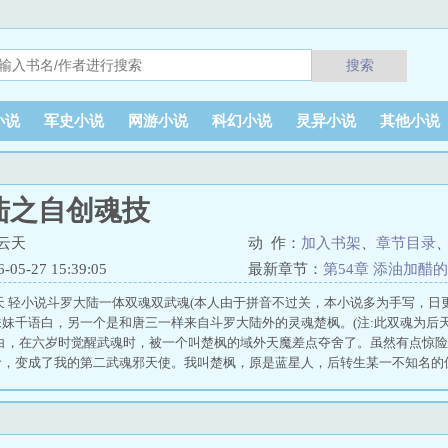
搜索
小说
军史小说
网游小说
科幻小说
灵异小说
其他小说
陆之自创魂技
云天
动 作：
加入书架
、
章节目录
5-27 15:39:05
最新章节：
第54章 添油加醋
天 轻小说斗罗大陆一体双魂双武魂(本人由于拼音不过关，本小说多为手写，日
妹千语白，另一个是和唐三一样来自斗罗大陆外的灵魂楚枫。(注:此双魂为后
语白，在六岁时觉醒武魂时，被一个叫楚枫的域外天魔差点夺舍了。虽然有点惊
命，变成了我的第二武魂邪天使。我叫楚枫，原是蓝星人，后转生某一不知名的
杀，动用秘法让灵魂逃离，无意中来到斗罗大陆。在游荡时，看到千白语在觉醒
但却被千道流干扰，无奈为了保命，只能成为千语白的第二武魂邪天使。与其一