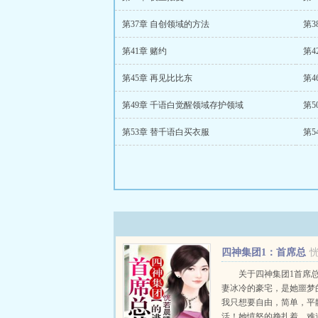
第37章 自创领域的方法
第3
第41章 赌约
第4
第45章 再见比比东
第4
第49章 千语白觉醒领域存护领域
第
第53章 替千语白买衣服
第5
四神集团1：首席总
裁的逃妻
关于四神集团1首席
妻冰冷的豪宅，是她噩梦
我只想要自由，简单，平
活！她愤怒的挣扎着。难