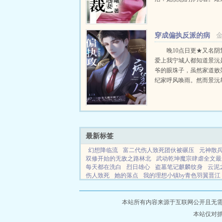
生，她都摆脱不掉吗？冷
果你死，可以换回我的自
我就让你不得好死。可是
穿成偏执反派的病
究无法实...
美人后
晚10点日更★又名阴
爱上我宁城人都知道景沅
爷的眼珠子，虽然家道败
纪家呼风唤雨。然而景沅
脱脱的病秧子，一碰就碎
貌一无是处。纪晏对景沅
来许多人的嫉妒。纪晏...
最新标签
幻想降临流
富二代伤人致死团伙被碾压
元神散
双修开始的无敌之路林北
武动乾坤魔宗肆虐全文最
每天都在洗白
烈日雄心
盗墓笔记麒麟纹身
云泥
伤人致死
她的落点
我的理想小镇by青色羽翼晋江
揣着一把泥土歌名是什么
中也cos妆
云泥之什么
越到三国
出生即天帝
神级娱乐家
从直播万界开
南风雾里完整版
博巴小说
笔趣阁
源点新智慧
本站所有内容来源于互联网公开且无需登录
书阁
佛读小说网
西部资源
75小说网
博大酿酒
本站仅对
秦时中文
分享阅读
情侣书屋
霍家小说
典阁小