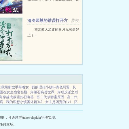
喜爱调教小说读者的不二之选。...
清冷师尊的错误打开方
萝樱
式
和龙傲天渣爹的白月光替身好
上了...
来我果断放手带着女
我的理想小镇by青色羽翼
从
困在女生宿舍当楼
穿越召唤兽世界
穿成反派之后
角穿越成很强的召唤兽
富二代杀妻案原因
富二代
鹿
我的理想小镇番外篇347
女主是团宠的1v1
怀
且媚观遇
妻子白月光全文
星河catl
无限重生之我穿
泥土简谱张友殿
散兵元神同人
我的理想小镇合集
大主宰小说
搜趣书
江苏喜逗食品有限公司
看
通过屏蔽novelspider字段实现。
春小说
燃文小说网
笔趣阁啦
无忧小说网
逸琦
任何立场。
小说
华书阁
北京宏能科技有限公司
珠海久泰