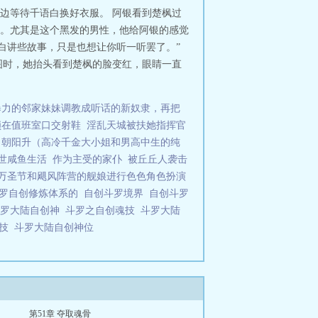
边等待千语白换好衣服。 阿银看到楚枫过
。尤其是这个黑发的男性，他给阿银的感觉
白讲些故事，只是也想让你听一听罢了。”
图时，她抬头看到楚枫的脸变红，眼睛一直
暴力的邻家妹妹调教成听话的新奴隶，再把
锁在值班室口交射鞋
淫乱天城被扶她指挥官
角朝阳升（高冷千金大小姐和男高中生的纯
世咸鱼生活
作为主受的家仆
被丘丘人袭击
万圣节和飓风阵营的舰娘进行色色角色扮演
罗自创修炼体系的
自创斗罗境界
自创斗罗
斗罗大陆自创神
斗罗之自创魂技
斗罗大陆
魂技
斗罗大陆自创神位
第51章 夺取魂骨