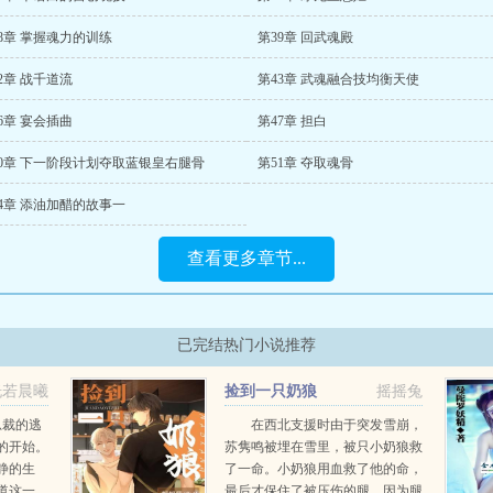
8章 掌握魂力的训练
第39章 回武魂殿
2章 战千道流
第43章 武魂融合技均衡天使
6章 宴会插曲
第47章 担白
50章 下一阶段计划夺取蓝银皇右腿骨
第51章 夺取魂骨
4章 添油加醋的故事一
查看更多章节...
已完结热门小说推荐
恍若晨曦
捡到一只奶狼
摇摇兔
总裁的逃
在西北支援时由于突发雪崩，
的开始。
苏隽鸣被埋在雪里，被只小奶狼救
静的生
了一命。小奶狼用血救了他的命，
道这一
最后才保住了被压伤的腿。因为腿