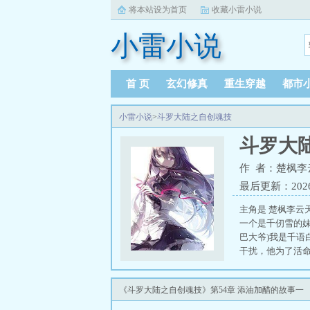
将本站设为首页
收藏小雷小说
小雷小说
首 页
玄幻修真
重生穿越
都市
小雷小说
>
斗罗大陆之自创魂技
斗罗大
作 者：楚枫李
最后更新：2026-0
主角是 楚枫李云
一个是千仞雪的妹
巴大爷)我是千
干扰，他为了活
人，后被正道围
合，便想夺舍。
《斗罗大陆之自创魂技》第54章 添油加醋的故事一
枫李云天