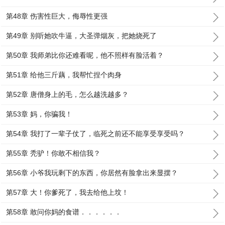
第48章 伤害性巨大，侮辱性更强
第49章 别听她吹牛逼，大圣弹烟灰，把她烧死了
第50章 我师弟比你还难看呢，他不照样有脸活着？
第51章 给他三斤藕，我帮忙捏个肉身
第52章 唐僧身上的毛，怎么越洗越多？
第53章 妈，你骗我！
第54章 我打了一辈子仗了，临死之前还不能享受享受吗？
第55章 秃驴！你敢不相信我？
第56章 小爷我玩剩下的东西，你居然有脸拿出来显摆？
第57章 大！你爹死了，我去给他上坟！
第58章 敢问你妈的食谱．．．．．．