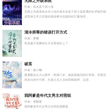
无限之升级系统
作者：东东是个胆小鬼
无限之升级系统全本小说作者东东是个胆小鬼普通的长矛能升级
成雷神之矛几百级的基础拳法也能轻松打爆地球...
清冷师尊的错误打开方式
作者：萝樱
和龙傲天渣爹的白月光替身好上了...
破茧
作者：曲小蛐
夏鸢蝶走出大山那年，刚满17岁。她提着破旧的行李箱，穿着洗
得发白的牛仔裤，扎着土丑土丑的双蝎尾辫，迈进...
我阿爹是年代文男主对照组
作者：香酥栗
我阿爹是年代文男主对照组香酥栗...