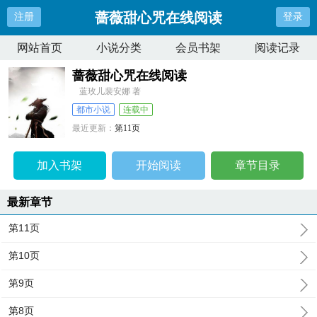
蔷薇甜心咒在线阅读
注册
登录
网站首页
小说分类
会员书架
阅读记录
蔷薇甜心咒在线阅读
蓝玫儿裴安娜 著
都市小说
连载中
最近更新：
第11页
更新时间：
2024-08-13 08:57:42
加入书架
开始阅读
章节目录
最新章节
第11页
第10页
第9页
第8页