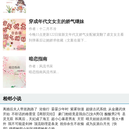
穿成年代文女主的娇气继妹
作者：十二月不冷
今晚11点更新122日留新文年代文娇气女配被宠翻了虐文女主看
到弹幕后让她娇求收藏（文案在最下...
暗恋指南
作者：风流书呆
暗恋指南风流书呆...
相邻小说
离婚后夫人带崽跑路了
沧狼行
晏晏少年时
紫雾弥漫
超级古武系统
从金庸武侠
开始
不听话的格蕾亚【两部完结】
豪门抱错竟是我自己[女A男O]
酸酸男2号
圣
灵无双
和离后，天妃成了海王
超小心暴君男友
天官
晴天娃娃吉祥雨
萤火+番
外
我不可能是剑神
顶流助理是条龙
祝你余生不欢愉
成为反派白月光［快
穿]
律师她胆小如鼠/律师她有点帅