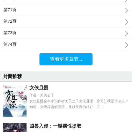
第71页
第72页
第73页
第74页
查看更多章节...
封面推荐
女侠且慢
作者：关关公子
女侠且慢全本小说作者关关公子女侠且慢，你可知我是什么人？
知道，女帝身边的宠臣，反贼头目的相好，江...
凶兽入侵：一键属性提取