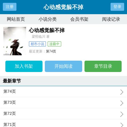
心动感觉躲不掉
注册
登录
网站首页
小说分类
会员书架
阅读记录
心动感觉躲不掉
梁熙临川 著
都市小说
连载中
最近更新：
第74页
更新时间：
2024-08-12 08:18:28
加入书架
开始阅读
章节目录
最新章节
第74页
第73页
第72页
第71页