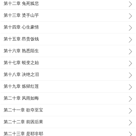
第十二章 兔死狐悲
第十三章 烫手山芋
第十四章 心生豪情
第十五章 昂贵饭钱
第十六章 熟悉陌生
第十七章 蜕变之始
第十八章 决绝之泪
第十九章 炼狱红莲
第二十章 风雨如晦
第二十一章 欲夺至宝
第二十二章 前因后果
第二十三章 是耶非耶