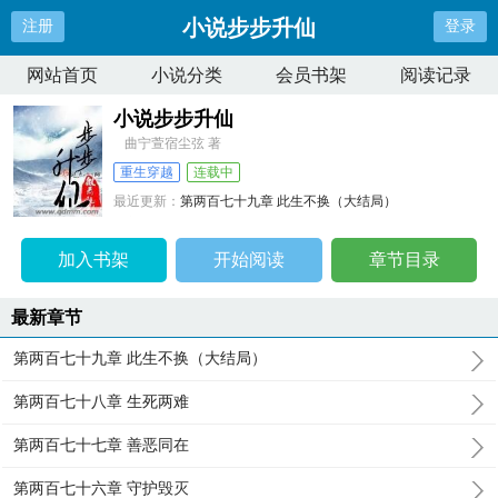
小说步步升仙
注册
登录
网站首页
小说分类
会员书架
阅读记录
小说步步升仙
曲宁萱宿尘弦 著
重生穿越
连载中
最近更新：
第两百七十九章 此生不换（大结局）
更新时间：
2024-08-18 15:05:59
加入书架
开始阅读
章节目录
最新章节
第两百七十九章 此生不换（大结局）
第两百七十八章 生死两难
第两百七十七章 善恶同在
第两百七十六章 守护毁灭