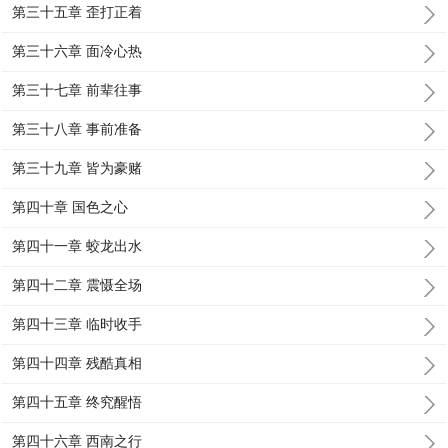
第三十五章 歪打正着
第三十六章 面冷心热
第三十七章 前辈往事
第三十八章 事前准备
第三十九章 皆为豪赌
第四十章 国色之心
第四十一章 蛟龙出水
第四十二章 震慑全场
第四十三章 临时收手
第四十四章 残酷真相
第四十五章 终究醒悟
第四十六章 西南之行