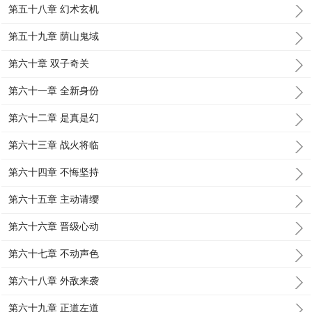
第五十八章 幻术玄机
第五十九章 荫山鬼域
第六十章 双子奇关
第六十一章 全新身份
第六十二章 是真是幻
第六十三章 战火将临
第六十四章 不悔坚持
第六十五章 主动请缨
第六十六章 晋级心动
第六十七章 不动声色
第六十八章 外敌来袭
第六十九章 正道左道