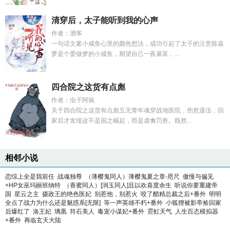
清穿后，太子能听到我的心声
作者：酒筝
一句话文案小咸鱼心里的颜色想法，成功引起了太子的注意陈嘉
萝是个爱做梦的小咸鱼，期望自己一夜暴富，...
四合院之这货有点彪
作者：虫子阿疯
关于四合院之这货有点彪五无青年魂穿战地医院，伤愈退伍，回
家后才发现这不是国之崛起，而是虐禽罚兽。既然...
相邻小说
恋综上全是我前任
战魂独尊
（薄樱鬼同人）薄樱鬼夏之章-咫尺
傲慢与偏见
+HP女巫玛丽班纳特
（香蜜同人）[润玉同人]且以欢喜度余生
听说你要重建帝
国
星云之主
摄政王的绝色医妃
别惹他，别惹火
咬了醋精总裁之后+番外
明明
全点了战力为什么还是魅惑系[无限]
等一声英雄不朽+番外
小狐狸被影帝捡回家
后爆红了
洛王妃
璃凰
符石美人
毒宠小谋妃+番外
霓虹天气
人生百态模拟器
+番外
再临玄天大陆