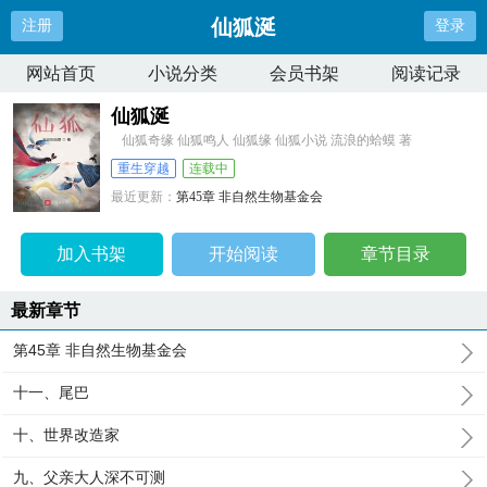
仙狐涎
注册
登录
网站首页
小说分类
会员书架
阅读记录
仙狐涎
仙狐奇缘 仙狐鸣人 仙狐缘 仙狐小说 流浪的蛤蟆 著
重生穿越
连载中
最近更新：
第45章 非自然生物基金会
更新时间：
2024-08-17 09:01:35
加入书架
开始阅读
章节目录
最新章节
第45章 非自然生物基金会
十一、尾巴
十、世界改造家
九、父亲大人深不可测