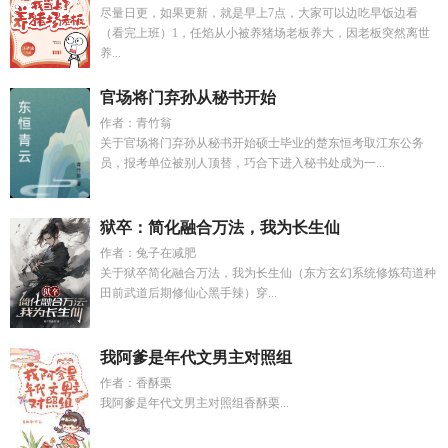
尽量日更，如果更新，就是早上7点，大家可以边吃早饭边看
（看完上班）1，任焰从小被养猪场老板养大，因老板突然离世
养...
官场将门弃孙从秘书开始
作者：青竹翁
关于官场将门弃孙从秘书开始硕士毕业的楚东恒考取江东公务
员，报考单位被别人顶替，巧合下进入秘书处成为一...
狱卒：简化融合万法，我为长生仙
作者：兔子在减肥
关于狱卒简化融合万法，我为长生仙（东方玄幻系统修炼苟道种
田前武道后期修仙心黑手辣）穿...
我阿爹是年代文男主对照组
作者：香酥栗
我阿爹是年代文男主对照组香酥栗...