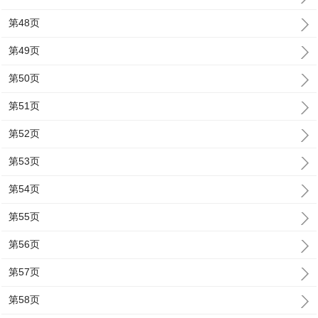
第48页
第49页
第50页
第51页
第52页
第53页
第54页
第55页
第56页
第57页
第58页