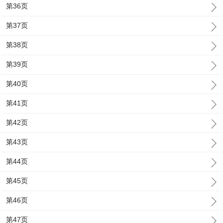
第36页
第37页
第38页
第39页
第40页
第41页
第42页
第43页
第44页
第45页
第46页
第47页