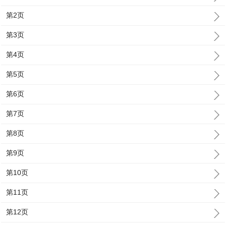
第2页
第3页
第4页
第5页
第6页
第7页
第8页
第9页
第10页
第11页
第12页