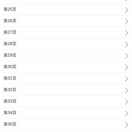
第25页
第26页
第27页
第28页
第29页
第30页
第31页
第32页
第33页
第34页
第35页