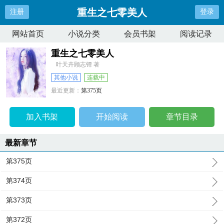
重生之七零美人
注册
登录
网站首页
小说分类
会员书架
阅读记录
重生之七零美人
叶天卉顾志镡 著
其他小说
连载中
最近更新：
第375页
更新时间：
2024-08-24 03:51:37
加入书架
开始阅读
章节目录
最新章节
第375页
第374页
第373页
第372页