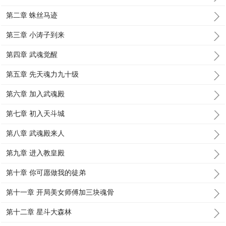
第二章 蛛丝马迹
第三章 小涛子到来
第四章 武魂觉醒
第五章 先天魂力九十级
第六章 加入武魂殿
第七章 初入天斗城
第八章 武魂殿来人
第九章 进入教皇殿
第十章 你可愿做我的徒弟
第十一章 开局美女师傅加三块魂骨
第十二章 星斗大森林