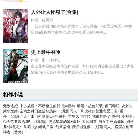
人外让人怀崽了[合集]
作者：佐川川
一些自割腿肉的奇怪人外故事，轻松风格，v后固定每天2100更
新1黏黏糊糊大章鱼攻x家道中落受√完结可宰...
史上最牛召唤
作者：那一抹绯红
史上最牛召唤全本小说作者那一抹绯红武功被废还被逐出了家族
嫡系为什么穿越者的身世总是这么凄惨幸好...
相邻小说
无敌逃妃
中古战锤：不断重生的我成为新神
动漫：超兽武装
侯门毒妃
农女的
荣华之路
空间之种田生活好悠闲
（咒回同人）和虎杖的普通恋爱日常+番
外
（综漫同人）出门捡到织田作+番外
重生风华时代
我被套路了[重生]
冷魅男,
今天你要嫁给我!
共剪幽情
照见星星的她+番外
天师问道
当女主开始偏执
媳妇
儿~舔毛毛~
影后夫妇虐狗日常
剑箫柔情
情归逍遥侯
（综漫同人）横滨在逃审
神者（番外）