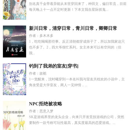
别名真千金带着异能从末世穿回来了，种田文，偏日常流，目前
每天晚上十一点不定时更新！下本文我在星际抓鬼...
新川日常，清穿日常，青川日常，卿卿日常
作者：多木木多
1，吃吃喝喝那些事。反正清朝都穿成筛子了，所以加我家这只
也不多了。2，四大爷很忙系列。女主本来可以有空间的（但
我...
钓到了我弟的室友[穿书]
作者：故栀
1一觉醒来，沈时曦穿到一本名叫我与室友共枕欢的小说中，主
角攻受是大学室友，两人一见钟情，...
NPC拒绝被攻略
作者：恶意入梦
SK是游戏界里的龙头企业，向来只开发竞技游戏的公司，突然
要制作一款号称可玩性最高，真实度最高的恋爱游戏。...