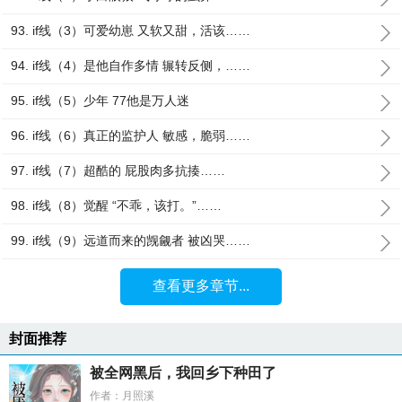
93. if线（3）可爱幼崽 又软又甜，活该……
94. if线（4）是他自作多情 辗转反侧，……
95. if线（5）少年 77他是万人迷
96. if线（6）真正的监护人 敏感，脆弱……
97. if线（7）超酷的 屁股肉多抗揍……
98. if线（8）觉醒 “不乖，该打。”……
99. if线（9）远道而来的觊觎者 被凶哭……
查看更多章节...
封面推荐
被全网黑后，我回乡下种田了
作者：月照溪