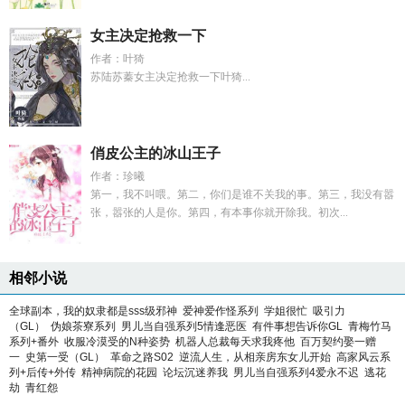
女主决定抢救一下
作者：叶猗
苏陆苏蓁女主决定抢救一下叶猗...
俏皮公主的冰山王子
作者：珍曦
第一，我不叫喂。第二，你们是谁不关我的事。第三，我没有嚣
张，嚣张的人是你。第四，有本事你就开除我。初次...
相邻小说
全球副本，我的奴隶都是sss级邪神
爱神爱作怪系列
学姐很忙
吸引力
（GL）
伪娘茶寮系列
男儿当自强系列5情逢恶医
有件事想告诉你GL
青梅竹马
系列+番外
收服冷漠受的N种姿势
机器人总裁每天求我疼他
百万契约娶一赠
一
史第一受（GL）
革命之路S02
逆流人生，从相亲房东女儿开始
高家风云系
列+后传+外传
精神病院的花园
论坛沉迷养我
男儿当自强系列4爱永不迟
逃花
劫
青红怨