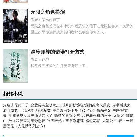
无限之角色扮演
作者：悲伤的但丁
无限之角色扮演全本小说作者悲伤的但丁在无限世界来一次新的
重生如果你选择成为契约者那么恭喜你你的人...
清冷师尊的错误打开方式
作者：萝樱
和龙傲天渣爹的白月光替身好上了...
相邻小说
穿成班花的日子
恋爱要有主动意志
明月别枝惊雀/我的死忠犬男友
穿书后成为
豪门团宠
一纸风华
狼奔豕突
主角没有好下场
悍妃当道
极品皇妃
明朝好丈
夫
穿成炮灰反派被师父带飞了
隔壁的青铜女孩
和校花合租的日子
无情客
蝴蝶
山
被迫和爱豆对家秀恩爱
逆天医妃：王爷别想死
猎色花都
大清公主
爱上一只
唐朝鬼（人鬼情系列之六）