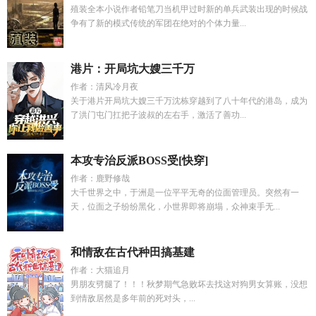
殖装全本小说作者铅笔刀当机甲过时新的单兵武装出现的时候战
争有了新的模式传统的军团在绝对的个体力量...
港片：开局坑大嫂三千万
作者：清风冷月夜
关于港片开局坑大嫂三千万沈栋穿越到了八十年代的港岛，成为
了洪门屯门扛把子波叔的左右手，激活了善功...
本攻专治反派BOSS受[快穿]
作者：鹿野修哉
大千世界之中，于洲是一位平平无奇的位面管理员。突然有一
天，位面之子纷纷黑化，小世界即将崩塌，众神束手无...
和情敌在古代种田搞基建
作者：大猫追月
男朋友劈腿了！！！秋梦期气急败坏去找这对狗男女算账，没想
到情敌居然是多年前的死对头，...