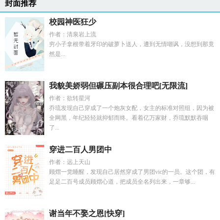
封面推荐
校园神医狂少
作者：清泉岩上流
穷小子拿根带着牙印的破萝卜送人，遭到无情嘲讽，没想到那竟
然是...
我貌美娇弱但碾压副本很合理吧[无限流]
作者：欲转星河
乔琉发现自己穿成了一个炮灰女配，女主的标准对照组，因为被
全网黑，年纪轻轻就抑郁而终。看着亿万家财，乔琉默默吞咽
了...
穿进二百人男团中
作者：远上天山
顾熠一觉睡醒，发现自己居然穿成了男团vic的一员。这个团，有
足足二百号成员顾熠心道，把成员全名列出来，一章够...
谢当年不娶之恩[快穿]