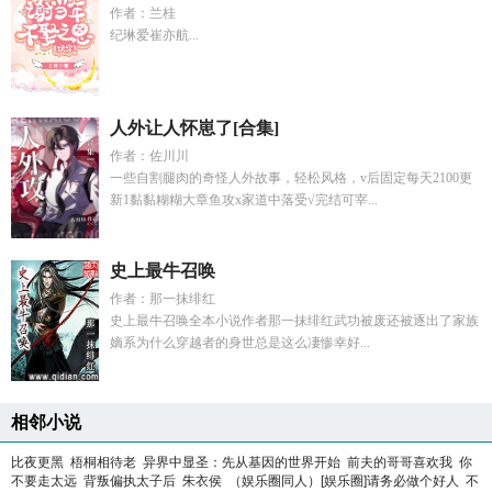
作者：兰桂
纪琳爱崔亦航...
人外让人怀崽了[合集]
作者：佐川川
一些自割腿肉的奇怪人外故事，轻松风格，v后固定每天2100更
新1黏黏糊糊大章鱼攻x家道中落受√完结可宰...
史上最牛召唤
作者：那一抹绯红
史上最牛召唤全本小说作者那一抹绯红武功被废还被逐出了家族
嫡系为什么穿越者的身世总是这么凄惨幸好...
相邻小说
比夜更黑
梧桐相待老
异界中显圣：先从基因的世界开始
前夫的哥哥喜欢我
你
不要走太远
背叛偏执太子后
朱衣侯
（娱乐圈同人）[娱乐圈]请务必做个好人
不