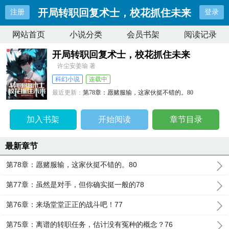
开局转职回复术士，校花抓住未来
注册
登录
网站首页
小说分类
会员书架
阅读记录
开局转职回复术士，校花抓住未来
许尘安姜瑜 著
科幻小说
连载中
最近更新：
第78章：愿赌服输，这家伙挺不错的。80
更新时间：
2024-08-13 23:08:47
加入书架
开始阅读
章节目录
最新章节
第78章：愿赌服输，这家伙挺不错的。80
第77章：虽然是对手，但你确实挺一般的78
第76章：来场堂堂正正的战斗吧！77
第75章：离谱的转职任务，估计没有冤种的概念？76