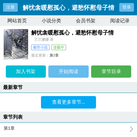
解忧衾暖慰孤心，避愁怀慰母子情
注册
登录
网站首页
小说分类
会员书架
阅读记录
解忧衾暖慰孤心，避愁怀慰母子情
兰兰娜娜 著
都市小说
连载中
最近更新：
第1章
更新时间：
2026-07-08 10:35:52
加入书架
开始阅读
章节目录
最新章节
查看更多章节...
章节列表
第1章