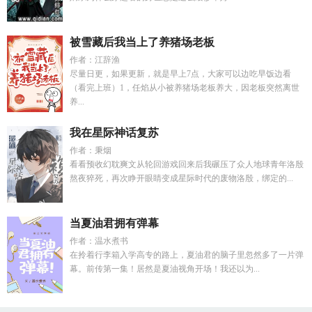
被雪藏后我当上了养猪场老板
作者：江辞渔
尽量日更，如果更新，就是早上7点，大家可以边吃早饭边看
（看完上班）1，任焰从小被养猪场老板养大，因老板突然离世
养...
我在星际神话复苏
作者：秉烟
看看预收幻耽爽文从轮回游戏回来后我碾压了众人地球青年洛殷
熬夜猝死，再次睁开眼睛变成星际时代的废物洛殷，绑定的...
当夏油君拥有弹幕
作者：温水煮书
在拎着行李箱入学高专的路上，夏油君的脑子里忽然多了一片弹
幕。前传第一集！居然是夏油视角开场！我还以为...