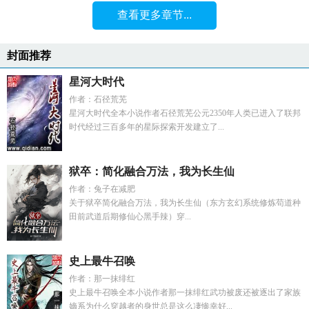
查看更多章节...
封面推荐
星河大时代
作者：石径荒芜
星河大时代全本小说作者石径荒芜公元2350年人类已进入了联邦
时代经过三百多年的星际探索开发建立了...
狱卒：简化融合万法，我为长生仙
作者：兔子在减肥
关于狱卒简化融合万法，我为长生仙（东方玄幻系统修炼苟道种
田前武道后期修仙心黑手辣）穿...
史上最牛召唤
作者：那一抹绯红
史上最牛召唤全本小说作者那一抹绯红武功被废还被逐出了家族
嫡系为什么穿越者的身世总是这么凄惨幸好...