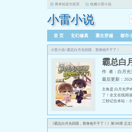
将本站设为首页
收藏小雷小说
小雷小说
首 页
玄幻修真
重生穿越
都市
小雷小说
>
霸总白月光回国，替身他不干了！
霸总白
作 者：白月光
最后更新：2026-0
主角是 白月光尹
了！全文在线阅
三秒记住本站：小雷小
《霸总白月光回国，替身他不干了！》第166章 正文完 - 