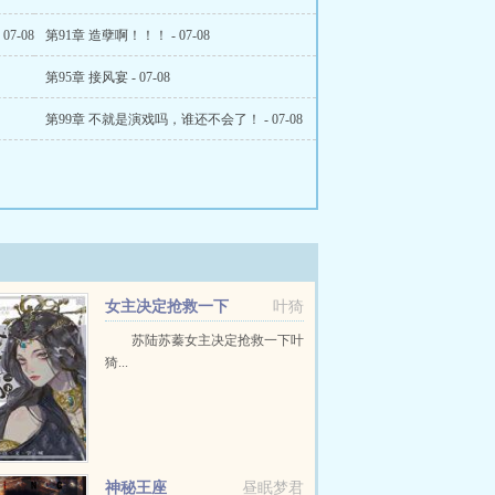
7-08
第91章 造孽啊！！！ - 07-08
第95章 接风宴 - 07-08
第99章 不就是演戏吗，谁还不会了！ - 07-08
女主决定抢救一下
叶猗
苏陆苏蓁女主决定抢救一下叶
猗...
神秘王座
昼眠梦君