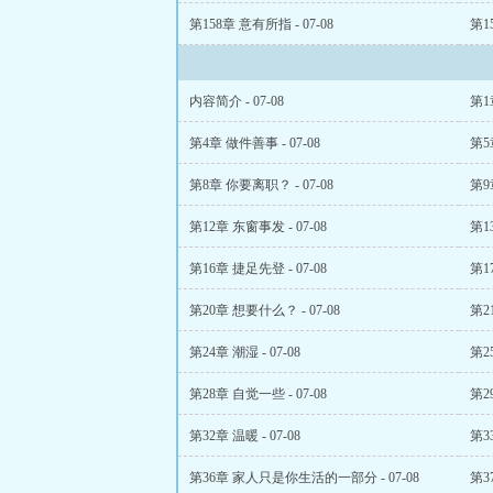
第158章 意有所指 - 07-08
第15
内容简介 - 07-08
第1
第4章 做件善事 - 07-08
第5章
第8章 你要离职？ - 07-08
第9
第12章 东窗事发 - 07-08
第1
第16章 捷足先登 - 07-08
第17
第20章 想要什么？ - 07-08
第24章 潮湿 - 07-08
第2
第28章 自觉一些 - 07-08
第2
第32章 温暖 - 07-08
第3
第36章 家人只是你生活的一部分 - 07-08
第3