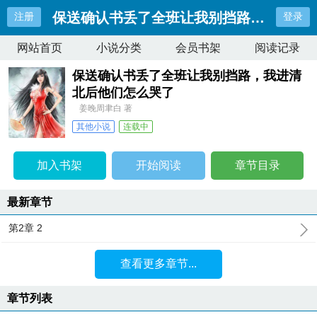
保送确认书丢了全班让我别挡路，我进清
注册
登录
网站首页
小说分类
会员书架
阅读记录
保送确认书丢了全班让我别挡路，我进清
北后他们怎么哭了
姜晚周聿白 著
其他小说
连载中
最近更新：
第2章 2
更新时间：
2026-07-08 16:35:30
加入书架
开始阅读
章节目录
最新章节
第2章 2
查看更多章节...
章节列表