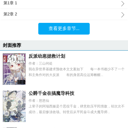
第1章 1
第2章 2
查看更多章节...
封面推荐
反派幼崽拯救计划
作者：三山何处
我在异世界基建求预收本文文案如下 每一本书都少不了一个
和主角作对的大反派 有的身居高位运筹帷幄...
公爵千金在搞魔导科技
作者：悠悠仙
上辈子的阿瑞西娅是个恶役千金，肆意欺压平民情敌，却次次不
成功，最后惨淡收场。转世后从平民奋斗成大魔导师...