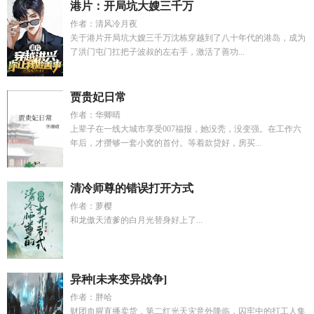
港片：开局坑大嫂三千万
作者：清风冷月夜
关于港片开局坑大嫂三千万沈栋穿越到了八十年代的港岛，成为
了洪门屯门扛把子波叔的左右手，激活了善功...
贾贵妃日常
作者：华卿晴
上辈子在一线大城市享受007福报，她没秃，没变强。在工作六
年后，才攒够一套小窝的首付。等着款贷好，房买...
清冷师尊的错误打开方式
作者：萝樱
和龙傲天渣爹的白月光替身好上了...
异种[未来变异战争]
作者：胖哈
财团血腥直播卖货，第二红光天灾意外降临，囚牢中的打工人集