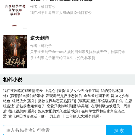
作者：柚目有兮
我在柯学世界当五人组幼驯染柚目有兮...
逆天剑帝
作者：韩公子
关于逆天剑帝tftxtcom人族轮回剑帝反抗神族天帝，被满门诛
杀！剑帝之子萧辰轮回重生，沦为林家赘...
相邻小说
我在被攻略游戏断情绝爱
上昆仑
[秦]始皇父女今天抽卡了吗
我的曼达林(番
外)
[聊斋]我当狐仙斩姻缘
发现养兄是反派恶神后
金丝雀过期不候
网游之少年
绝色
轻易放火(番外)
拯救世界与恋爱热[西幻]
[综英美]魔法系蝙蝠崽案件集
在恋
综当渣1后被前妻姐倒追了
恋爱只挑脚球男[足球/美娱]
在限制级游戏通关一周目
后
很想很想你(番外)
炮灰女配的悠闲生活[快穿]
在柯学世界和自家角色谈恋
爱
古代种田养妻生活（gl）
刃上青
十二年故人戏(番外结局)
搜 索