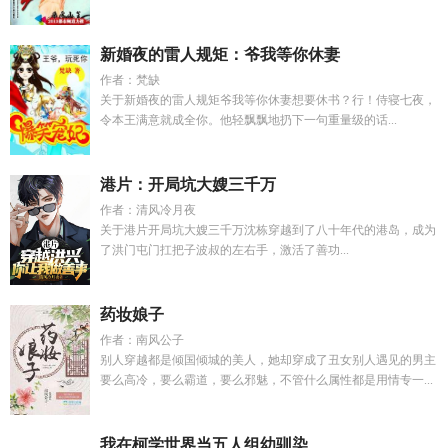
新婚夜的雷人规矩：爷我等你休妻
作者：梵缺
关于新婚夜的雷人规矩爷我等你休妻想要休书？行！侍寝七夜，
令本王满意就成全你。他轻飘飘地扔下一句重量级的话...
港片：开局坑大嫂三千万
作者：清风冷月夜
关于港片开局坑大嫂三千万沈栋穿越到了八十年代的港岛，成为
了洪门屯门扛把子波叔的左右手，激活了善功...
药妆娘子
作者：南风公子
别人穿越都是倾国倾城的美人，她却穿成了丑女别人遇见的男主
要么高冷，要么霸道，要么邪魅，不管什么属性都是用情专一...
我在柯学世界当五人组幼驯染