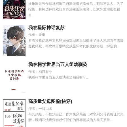
娱乐圈最强作精林柯睡了自家老板姬南修后，翻脸不认人。为了
报仇，林柯选择拍戏想尽办法接近姬南修，却意外发现报复错
目...
我在星际神话复苏
作者：秉烟
看看预收幻耽爽文从轮回游戏回来后我碾压了众人地球青年洛殷
熬夜猝死，再次睁开眼睛变成星际时代的废物洛殷，绑定的...
我在柯学世界当五人组幼驯染
作者：柚目有兮
我在柯学世界当五人组幼驯染柚目有兮...
高质量父母图鉴[快穿]
作者：一倾山水
与其鸡娃，不如鸡自己！作为快穿局第一对拿到父母资格证的夫
妻，顾细和沈青深有感悟我们的目标是成为人类高质量...