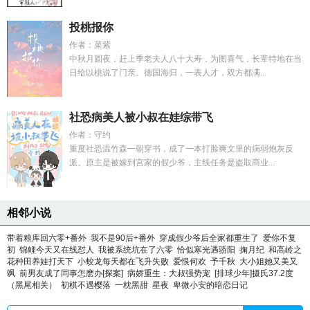
投桃报你
作者：菜紫
中秋月圆夜，赶上季老夫人八十大寿，为图喜气，长辈特地在当
日给以桃说了门亲。德国海归，一表人才，双方都满...
社恐病美人被小叔在娃综带飞
作者：守约
重度社恐温竹森一朝穿书，成了一本打脸爽文里的病弱炮灰反
派。原主是被嫁到宫家的假少爷，主线任务是盗取商业...
相邻小说
带着粮库回六零+番外
我不是90后+番外
穿成假少爷后全家都重生了
爱你不复
初
锦鲤今天又在线怼人
我被系统坑在了六零
恰似寒光遇骄阳
掬月纪
和高岭之
花种田养娃打天下
小蛟龙每天都在飞升失败
爱恨何欢
予千秋
大小姐她又美又
飒
前男友成了同事怎麽办[探案]
病娇重生：大叔强势宠
[排球少年]摄氏37.2度
（黑尾相关）
初棋不遇樱落
一枕黑甜
星夜
卑微小安的暗恋日记