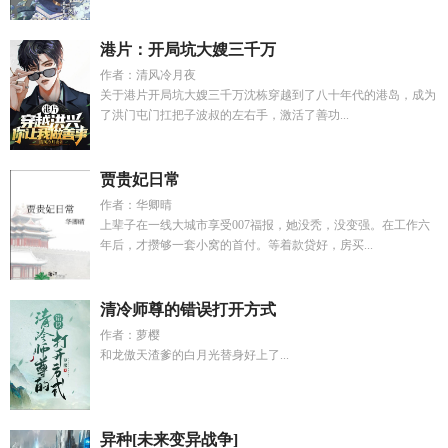
港片：开局坑大嫂三千万
作者：清风冷月夜
关于港片开局坑大嫂三千万沈栋穿越到了八十年代的港岛，成为
了洪门屯门扛把子波叔的左右手，激活了善功...
贾贵妃日常
作者：华卿晴
上辈子在一线大城市享受007福报，她没秃，没变强。在工作六
年后，才攒够一套小窝的首付。等着款贷好，房买...
清冷师尊的错误打开方式
作者：萝樱
和龙傲天渣爹的白月光替身好上了...
异种[未来变异战争]