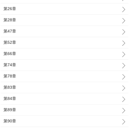
第26章
第28章
第47章
第52章
第66章
第74章
第78章
第83章
第84章
第89章
第90章