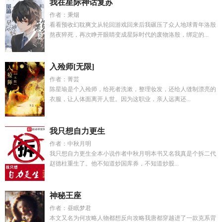
我在星际神话复苏
作者：秉烟
看看预收幻耽爽文从轮回游戏回来后我碾压了众人地球青年洛殷
熬夜猝死，再次睁开眼睛变成星际时代的废物洛殷，绑定的...
入殓师[无限]
作者：菁芸
陈星瑜是个入殓师，给死者洗漱，整理妆发，还给人缝制漂亮的
衣服，让人体面离开人世。因为这职业，亲人远离还...
我只想自力更生
作者：中秋月明
我只想自力更生全本小说作者中秋月明本书又名我真是个拆二代
赵德柱重生了。他不知道炒国库券，不知道炒股...
神秘王座
作者：昼眠梦君
本文又名为何攻略人物都想反向攻略我唐都穿越进了一款克系背