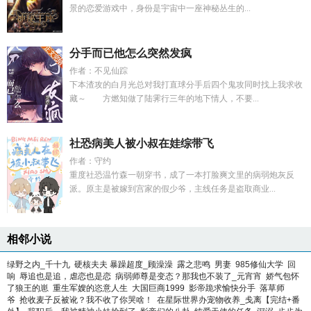
景的恋爱游戏中，身份是宇宙中一座神秘丛生的...
分手而已他怎么突然发疯
作者：不见仙踪
下本渣攻的白月光总对我打直球分手后四个鬼攻同时找上我求收
藏～ 方燃知做了陆霁行三年的地下情人，不要...
社恐病美人被小叔在娃综带飞
作者：守约
重度社恐温竹森一朝穿书，成了一本打脸爽文里的病弱炮灰反
派。原主是被嫁到宫家的假少爷，主线任务是盗取商业...
相邻小说
绿野之内_千十九
硬核夫夫 暴躁超度_顾澡澡
露之悲鸣
男妻
985修仙大学
回
响
辱追也是追，虐恋也是恋
病弱师尊是变态？那我也不装了_元宵宵
娇气包怀
了狼王的崽
重生军嫂的恣意人生
大国巨商1999
影帝跪求愉快分手
落草师
爷
抢收麦子反被讹？我不收了你哭啥！
在星际世界办宠物收养_戋离【完结+番