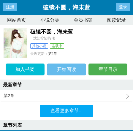
破镜不圆，海未蓝
注册
登录
网站首页
小说分类
会员书架
阅读记录
破镜不圆，海未蓝
沈知柠陆屿 著
其他小说
连载中
最近更新：
第2章
更新时间：
2026-07-08 11:26:13
加入书架
开始阅读
章节目录
最新章节
第2章
查看更多章节...
章节列表