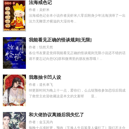
法海戒色记
作者：吴虾米
法海戒色记全本小说作者吴虾米八零后附身少年法海演绎了一出
法力无鞭歪才横溢的大湿传奇...
我能看见正确的怪谈规则[无限]
作者：恬然天然
各位书友要是觉得我能看见正确的怪谈规则无限小说还不错的话
请不要忘记向您QQ群和微博里的朋友推荐哦！...
我靠抽卡凹人设
作者：道长单飞
88更新时间为晚上十一点，爱你们，么么哒预收参加恋综后我成
了救世主欢迎收藏这是本文的文案呀 亚...
和大佬协议离婚后我失忆了
作者：金玉其内
每晚十点准时更，预收［互换人生后笨美人爆红了］我们不太合